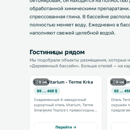
бетонирован, он находится на полностью
обработанной химическими препаратами.
спрессованная глина. В бассейне распола
полностью меняет воду. Ежедневно в бассе
наполняют свежей целебной водой.
Гостиницы рядом
Мы подобрали объекты размещения, которые на
«Деревянный бассейн». Больше отелей — на ка
Hotel Vitarium - Terme Krka
Hotel Sm
0 км
0 км
89 … 468 $
82 … 45
Современный 4-звездочный
Отель Term
курортный отель Vitarium, Terme
окружен п
Smarjeske Toplice с превосходным
предлагае
оздоровительным центром
кондицио
расположен на территории
Комплекс 
ландшафтного парка. К услугам
термальны
Перейти →