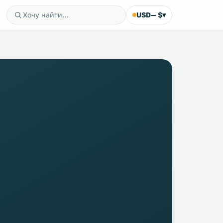
USD
— $
▾