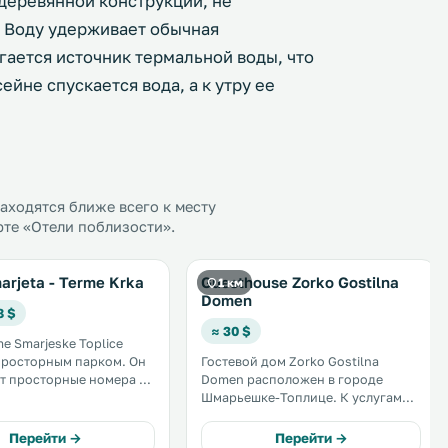
 деревянной конструкции, не
 Воду удерживает обычная
гается источник термальной воды, что
йне спускается вода, а к утру ее
ходятся ближе всего к месту
рте «Отели поблизости».
arjeta - Terme Krka
Guesthouse Zorko Gostilna
1 км
Domen
8 $
≈ 30 $
e Smarjeske Toplice
росторным парком. Он
Гостевой дом Zorko Gostilna
т просторные номера с
Domen расположен в городе
нером и мини-баром.
Шмарьешке-Топлице. К услугам
состоит из 5
гостей открытый бассейн,
х бассейнов и спа-
ресторан, бесплатный WiFi и
Перейти →
Перейти →