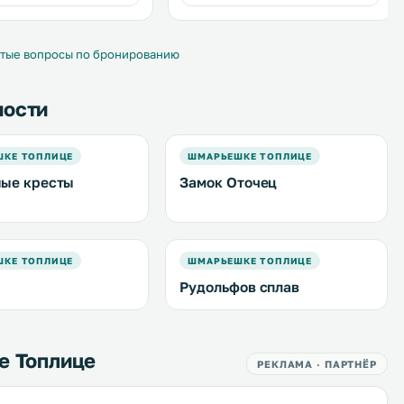
arium & Clinique с
прокат велосипедов. Также на
тельными процедурами.
территории гостевого дома гости
смогут сыграть партию в теннис. .
тые вопросы по бронированию
ности
ШКЕ ТОПЛИЦЕ
ШМАРЬЕШКЕ ТОПЛИЦЕ
ые кресты
Замок Оточец
ШКЕ ТОПЛИЦЕ
ШМАРЬЕШКЕ ТОПЛИЦЕ
Рудольфов сплав
е Топлице
РЕКЛАМА · ПАРТНЁР