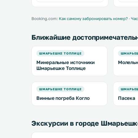
гостей спа-салон, в котором
салона Vit
проводятся разнообразные
оздорови
процедуры. .
.
Booking.com:
Как самому забронировать номер?
·
Час
Ближайшие достопримечатель
ШМАРЬЕШКЕ ТОПЛИЦЕ
ШМАРЬЕ
Минеральные источники
Молельн
Шмарьешке Топлице
ШМАРЬЕШКЕ ТОПЛИЦЕ
ШМАРЬЕ
Винные погреба Когло
Пасека
Экскурсии в городе Шмарьешк