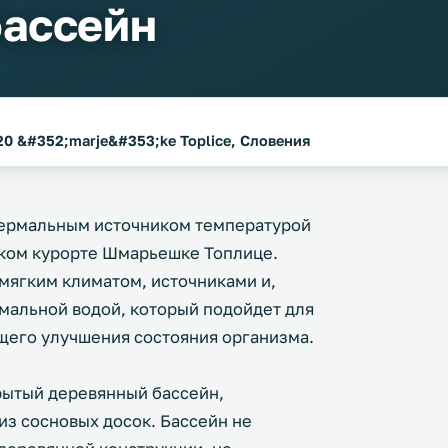
бассейн
20 &#352;marje&#353;ke Toplice, Словения
термальным источником температурой
ском курорте Шмарьешке Топлице.
 мягким климатом, источниками и,
мальной водой, который подойдет для
щего улучшения состояния организма.
рытый деревянный бассейн,
 из сосновых досок. Бассейн не