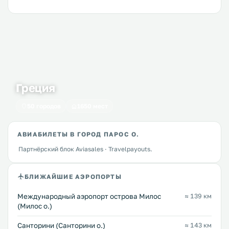
Греция
50 городов
1650 мест
АВИАБИЛЕТЫ В ГОРОД ПАРОС О.
Партнёрский блок Aviasales · Travelpayouts.
БЛИЖАЙШИЕ АЭРОПОРТЫ
Междунарoдный аэропорт острова Милос
≈ 139 км
(Милос о.)
Санторини (Санторини о.)
≈ 143 км