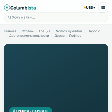
Columb
ista
USD
▾
Главная
Страны
Греция
Nomós Kykládon
Парос о.
Достопримечательности
Деревня Лефкес
ГРЕЦИЯ · ПАРОС О.