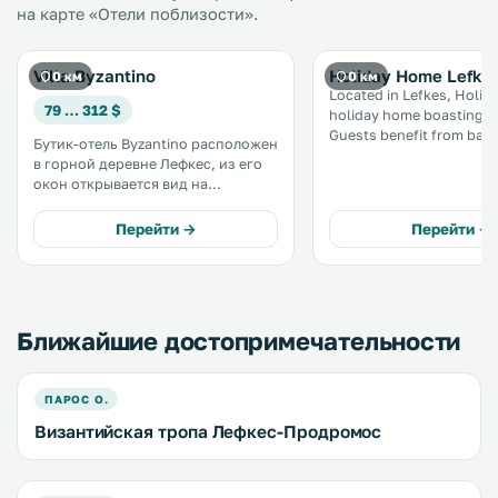
на карте «Отели поблизости».
Villa Byzantino
Holiday Home Lefke
0 км
0 км
Located in Lefkes, Holid
79 … 312 $
holiday home boasting a
Guests benefit from balcony
Бутик-отель Byzantino расположен
kitchen is equipped with 
в горной деревне Лефкес, из его
dishwasher. A TV and DVD player
окон открывается вид на
are available. There is a private
византийскую церковь Агиа
bathroom with a bath. .
Триада и живописные
Перейти →
Перейти →
окрестности. К услугам гостей
элегантные номера и виллы с
побеленными стенами и
бесплатным Wi-Fi. .
Ближайшие достопримечательности
ПАРОС О.
Византийская тропа Лефкес-Продромос