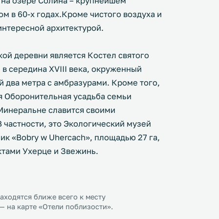
 на озере Солина – крупнейшем
м в 60-х годах.Кроме чистого воздуха и
интересной архитектурой.
ой деревни является Костел святого
 в середина XVIII века, окруженный
 два метра с амбразурами. Кроме того,
я Оборонительная усадьба семьи
 Минеральне славится своими
частности, это Экологический музей
ик «Bobry w Uhercach», площадью 27 га,
тами Ухерце и Звежинь.
ходятся ближе всего к месту
— на карте «Отели поблизости».