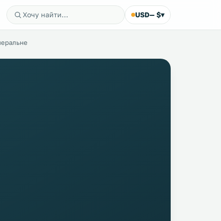
USD
— $
▾
неральне