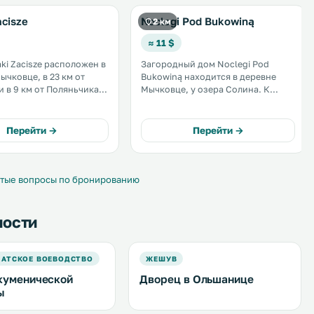
cisze
Noclegi Pod Bukowiną
2 км
≈ 11 $
ki Zacisze расположен в
Загородный дом Noclegi Pod
ычковце, в 23 км от
Bukowiną находится в деревне
и в 9 км от Поляньчика.
Мычковце, у озера Солина. К
 гостей бесплатный Wi-Fi
услугам гостей сад и
ая частная парковка. В
принадлежности для барбекю.
бств каждого номера —
Места на парковке
Перейти →
Перейти →
 .
предоставляются бесплатно.
Пользование постельным бельем
также включено в стоимость
проживания. .
тые вопросы по бронированию
ности
АТСКОЕ ВОЕВОДСТВО
ЖЕШУВ
куменической
Дворец в Ольшанице
ы