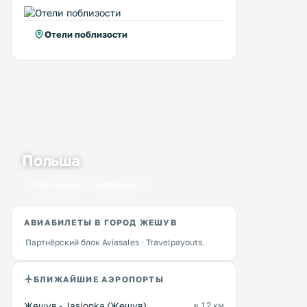
Отели поблизости
Польша
59 городов
630 мест
АВИАБИЛЕТЫ В ГОРОД ЖЕШУВ
Партнёрский блок Aviasales · Travelpayouts.
БЛИЖАЙШИЕ АЭРОПОРТЫ
Жешув - Jasionka (Жешув)
≈ 12 км