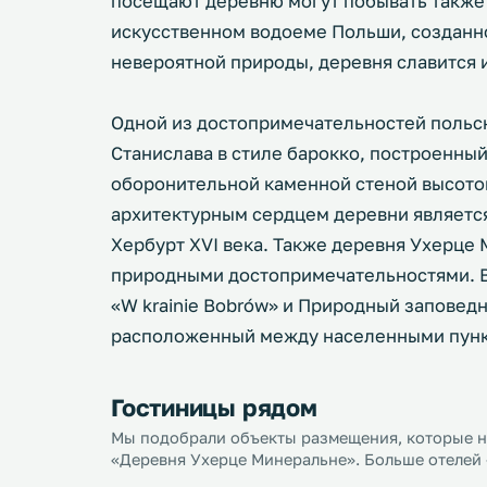
посещают деревню могут побывать также
искусственном водоеме Польши, созданно
невероятной природы, деревня славится 
Одной из достопримечательностей польск
Станислава в стиле барокко, построенный
оборонительной каменной стеной высотой
архитектурным сердцем деревни являетс
Хербурт XVI века. Также деревня Ухерце
природными достопримечательностями. В 
«W krainie Bobrów» и Природный заповедн
расположенный между населенными пунк
Гостиницы рядом
Мы подобрали объекты размещения, которые на
«Деревня Ухерце Минеральне». Больше отелей 