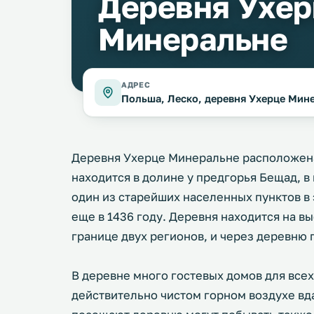
Деревня Ухер
Минеральне
АДРЕС
Польша, Леско, деревня Ухерце Мин
Деревня Ухерце Минеральне расположена
находится в долине у предгорья Бещад, в
один из старейших населенных пунктов в
еще в 1436 году. Деревня находится на в
границе двух регионов, и через деревню
В деревне много гостевых домов для всех
действительно чистом горном воздухе вд