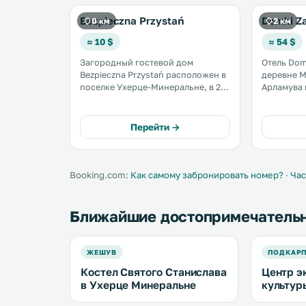
Bezpieczna Przystań
Domki Za
0 км
2 км
≈ 10 $
≈ 54 $
Загородный гостевой дом
Отель Dom
Bezpieczna Przystań расположен в
деревне М
поселке Ухерце-Минеральне, в 22
Арламува 
км от поселка Арламув. К услугам
К услугам
гостей принадлежности для
и бесплатн
барбекю и детская площадка.
числе удо
Перейти →
Обустроена бесплатная частная
телевизор.
парковка. .
Booking.com:
Как самому забронировать номер?
·
Час
Ближайшие достопримечатель
ЖЕШУВ
ПОДКАРП
Костел Святого Станислава
Центр э
в Ухерце Минеральне
культур