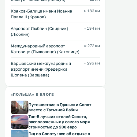
Domki w Bieszczadach
Chata nad Sanem
2 км
2 км
Краков-Балице имени Иоанна
≈ 183 км
Павла II (Краков)
≈ 38 $
≈ 62 $
Set in Myczkowce, Domki w
Chata nad Sanem is set in a
Аэропорт Люблин (Свидник)
≈ 194 км
Bieszczadach is a chalet featuring a
area by a forest in Zwierzy
(Люблин)
barbecue. The property is 23 km
metres from the river San. Free WiFi
from Arłamów and free private
is offered throughout the 
Международный аэропорт
≈ 272 км
parking is offered. The kitchenette
and free private parking is 
Катовице (Пыжовице) (Катовице)
is fitted with a microwave and a
on site. Every room includes a flat-
Перейти →
Перейти →
fridge, as well as a kettle. .
screen TV. .
Варшавский международный
≈ 296 км
аэропорт имени Фредерика
Шопена (Варшава)
«ПОЛЬША» В БЛОГЕ
Путешествие в Гданьск и Сопот
вместе с Татьяной Бабич
Топ-5 лучших отелей Сопота,
расположенных у самого моря
стоимостью до 200 евро
Гид по Сопоту: все об отдыхе в