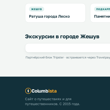
ЖЕШУВ
ПОДКАРП
Ратуша города Леско
Памятни
Экскурсии в городе Жешув
Партнёрский блок Tripster · встраивается через Travelpay
Columb
ista
Сайт о путешествиях и для
путешественников. С 2015 года.