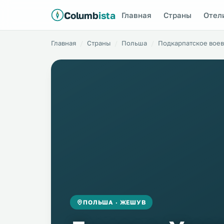
Columb
ista
Главная
Страны
Отел
Главная
Страны
Польша
Подкарпатское воев
ПОЛЬША · ЖЕШУВ