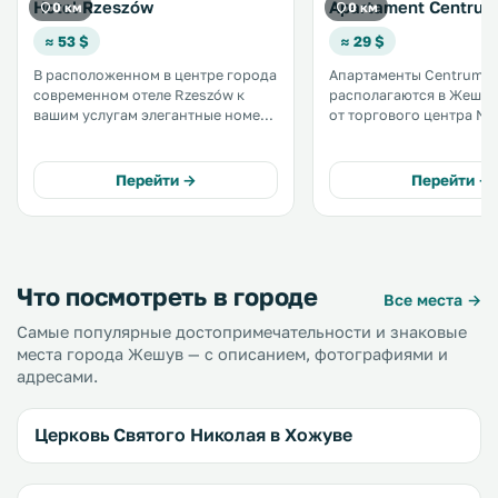
Hotel Rzeszów
Apartament Centrum
0 км
0 км
≈ 53 $
≈ 29 $
В расположенном в центре города
Апартаменты Centrum
современном отеле Rzeszów к
располагаются в Жешуве
вашим услугам элегантные номера
от торгового центра No
с бесплатным Wi-Fi.
в 200 метрах от метро
Железнодорожный и автобусный
туристического маршрут
вокзалы Жешува находятся в 650
апартаментах разреше
Перейти →
Перейти →
метрах от отеля. .
размещение с домашни
животными. Гости апартаментов
могут бесплатно пользо
Fi. .
Что посмотреть в городе
Все места →
Самые популярные достопримечательности и знаковые
места города Жешув — с описанием, фотографиями и
адресами.
Церковь Святого Николая в Хожуве