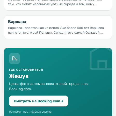
тем, кто любит маленькие уютные города и тем, кому
нравятся большие города
с&nbsp;развитой&nbsp;инфраструктурой. Этот город
одинаково хорош и зимой, и летом, и осенью, и весной.
Варшава
Варшава - восставшая из пепла Уже более 400 лет Варшава
является столицей Польши. Сегодня это самый большой
город страны, а также крупнейший политический,
культурный, экономический центр.
ГДЕ ОСТАНОВИТЬСЯ
Жешув
Цены, фото и отзывы всех отелей города — на
Booking.com.
Смотреть на Booking.com
→
Реклама · партнёрская ссылка