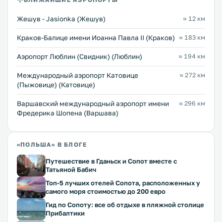
Жешув - Jasionka (Жешув)
≈ 12 км
Краков-Балице имени Иоанна Павла II (Краков)
≈ 183 км
Аэропорт Люблин (Свидник) (Люблин)
≈ 194 км
Международный аэропорт Катовице
≈ 272 км
(Пыжовице) (Катовице)
Варшавский международный аэропорт имени
≈ 296 км
Фредерика Шопена (Варшава)
«ПОЛЬША» В БЛОГЕ
Путешествие в Гданьск и Сопот вместе с
Татьяной Бабич
Топ-5 лучших отелей Сопота, расположенных у
самого моря стоимостью до 200 евро
Гид по Сопоту: все об отдыхе в пляжной столице
Прибалтики