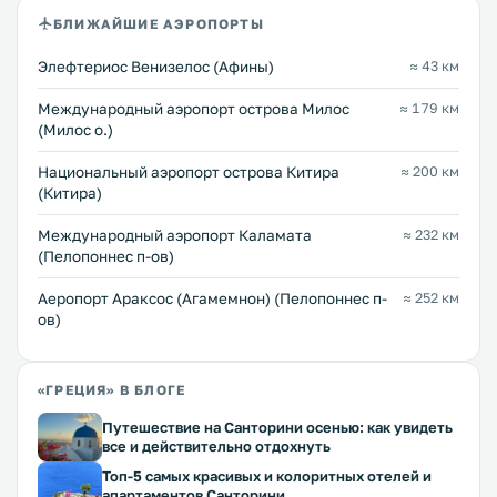
БЛИЖАЙШИЕ АЭРОПОРТЫ
Элефтериос Венизелос (Афины)
≈ 43 км
Междунарoдный аэропорт острова Милос
≈ 179 км
(Милос о.)
Национальный аэропорт острова Китира
≈ 200 км
(Китира)
Международный аэропорт Каламата
≈ 232 км
(Пелопоннес п-ов)
Аеропорт Араксос (Агамемнон) (Пелопоннес п-
≈ 252 км
ов)
«ГРЕЦИЯ» В БЛОГЕ
Путешествие на Санторини осенью: как увидеть
все и действительно отдохнуть
Топ-5 самых красивых и колоритных отелей и
апартаментов Санторини