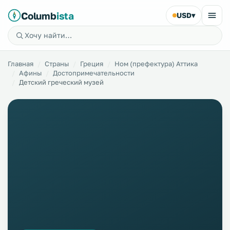
Columb
ista
USD
▾
Главная
Страны
Греция
Ном (префектура) Аттика
Афины
Достопримечательности
Детский греческий музей