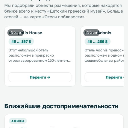
Мы подобрали объекты размещения, которые находятся
ближе всего к месту «Детский греческий музей». Больше
отелей — на карте «Отели поблизости».
Acropolis House
Hotel Adonis
0 км
0 км
45 … 157 $
46 … 289 $
Этот небольшой отель
Отель Adonis превосхо
расположен в прекрасно
расположен в одном из
отреставрированном 150-летнем
фешенебельных районов
особняке в центре Плаки. К
историческом районе Плак
услугам гостей номера с
минутах ходьбы от отел
кондиционером и
находится станция метр
Перейти →
Перейти →
звукоизолированными окнами.
которой можно доехать
Также гостям предоставляется
и аэропорта. .
ранний завтрак и бесплатный Wi-
Fi. .
Ближайшие достопримечательности
АФИНЫ