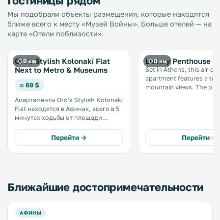
Гостиницы рядом
Мы подобрали объекты размещения, которые находятся
ближе всего к месту «Музей Войны». Больше отелей — на
карте «Отели поблизости».
Oro's Stylish Kolonaki Flat
Luxury Penthouse in
0 км
0 км
Next to Metro & Museums
Set in Athens, this air-c
apartment features a ter
≈ 69 $
mountain views. The property is 100
metres from War Museu
Апартаменты Oro's Stylish Kolonaki
private parking is offered. Free Wi
Flat находятся в Афинах, всего в 5
is provided throughout t
минутах ходьбы от площади
property. .
Синтагма и в 100 метрах от
Византийского музея. К услугам
Перейти →
Перейти →
гостей кондиционер, балкон и
бесплатный Wi-Fi. .
Ближайшие достопримечательности
АФИНЫ