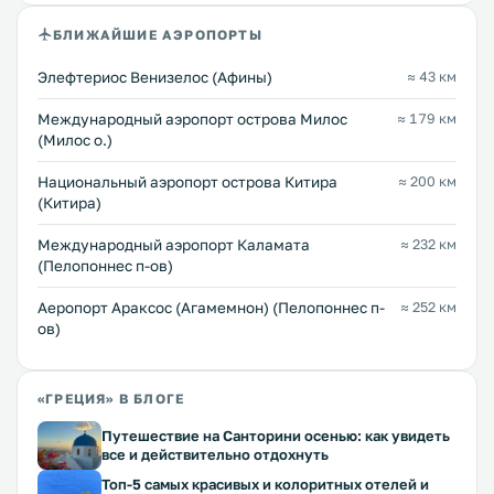
БЛИЖАЙШИЕ АЭРОПОРТЫ
Элефтериос Венизелос (Афины)
≈ 43 км
Междунарoдный аэропорт острова Милос
≈ 179 км
(Милос о.)
Национальный аэропорт острова Китира
≈ 200 км
(Китира)
Международный аэропорт Каламата
≈ 232 км
(Пелопоннес п-ов)
Аеропорт Араксос (Агамемнон) (Пелопоннес п-
≈ 252 км
ов)
«ГРЕЦИЯ» В БЛОГЕ
Путешествие на Санторини осенью: как увидеть
все и действительно отдохнуть
Топ-5 самых красивых и колоритных отелей и