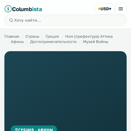
Columb
ista
USD
▾
Главная
Страны
Греция
Ном (префектура) Аттика
Афины
Достопримечательности
Музей Войны
ГРЕЦИЯ · АФИНЫ