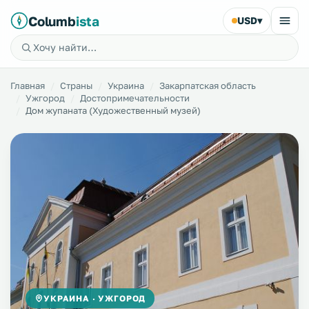
Columb
ista
USD
▾
Главная
Страны
Украина
Закарпатская область
Ужгород
Достопримечательности
Дом жупаната (Художественный музей)
УКРАИНА · УЖГОРОД