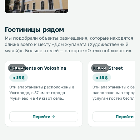
Гостиницы рядом
Мы подобрали объекты размещения, которые находятся
ближе всего к месту «Дом жупаната (Художественный
музей)». Больше отелей — на карте «Отели поблизости».
Apartments on Voloshina
Korzo_Street
0 км
0 км
≈ 15 $
≈ 16 $
Эти апартаменты расположены в
Эти апартаменты с бал
Ужгороде, в 37 км от города
расположены в городе У
Мукачево и в 49 км от села
услугам гостей бесплатн
Поляна. К услугам гостей
До города Мукачево 37 км. Го
кондиционер и бесплатный Wi-Fi
предоставляется беспл
на всей территории. Кухня
частная парковка на тер
Перейти →
Перейти →
оснащена микроволновой печью и
холодильником. .