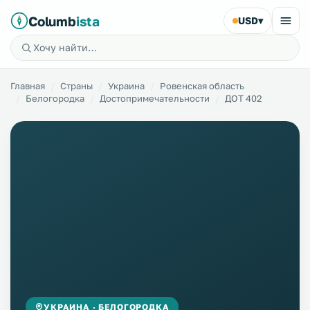
Columb
ista
USD
▾
Главная
Страны
Украина
Ровенская область
Белогородка
Достопримечательности
ДОТ 402
УКРАИНА · БЕЛОГОРОДКА