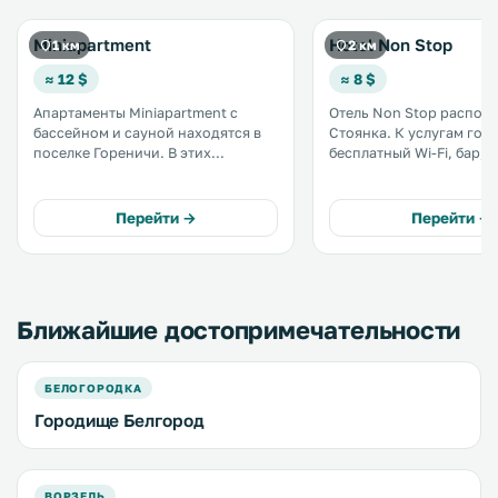
Miniapartment
Hotel Non Stop
1 км
2 км
≈ 12 $
≈ 8 $
Апартаменты Miniapartment с
Отель Non Stop располо
бассейном и сауной находятся в
Стоянка. К услугам гостей
поселке Гореничи. В этих
бесплатный Wi-Fi, бар, 
апартаментах с собственной
частная парковка на те
кухней есть кондиционер,
Во всех номерах устано
бесплатный Wi-Fi и бесплатная
телевизор с плоским эк
Перейти →
Перейти →
парковка. .
спутниковыми каналами
Ближайшие достопримечательности
БЕЛОГОРОДКА
Городище Белгород
ВОРЗЕЛЬ