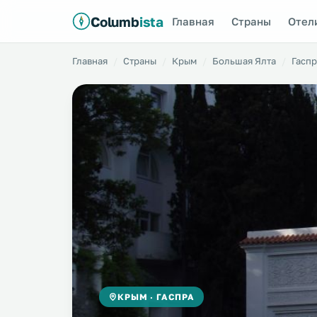
Columb
ista
Главная
Страны
Отел
Главная
Страны
Крым
Большая Ялта
Гаспр
КРЫМ · ГАСПРА