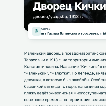
Дворец Кичк
дворец/усадьба, 1913 г.
АДРЕС
пгт Гаспра Ялтинского горсовета, п
Маленький дворец в псевдомавританском 
Тарасовым в 1913 г. на территории имени
Константиновича. Название "Кичкинэ" в п
"маленький", "малютка". По легенде, княз
девушки, в которую был влюблён. Особен
башенкой выглядит с моря, напоминая кор
пляжу ведёт живописная многоступенчатая
советские времена на территории велико