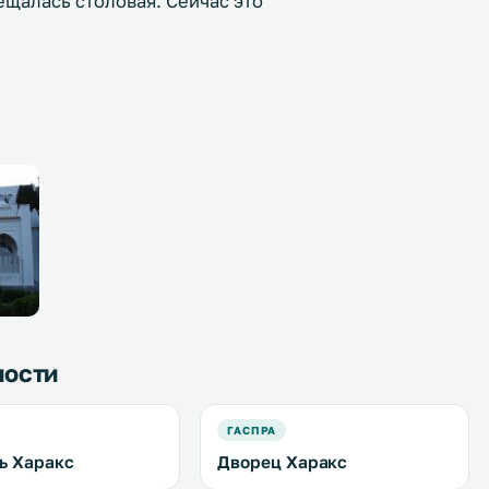
ещалась столовая. Сейчас это
ности
ГАСПРА
ь Харакс
Дворец Харакс