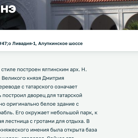
инэ
&#47;о Ливадия-1, Алупкинское шоссе
стиле построен ялтинским арх. Н.
я Великого князя Дмитрия
ереводе с татарского означает
ь построил дворец для татарской
но оригинально белое здание с
абль. Его окружает небольшой парк, к
 лестница с гротами для отдыха. В
княжеского имения была открыта база