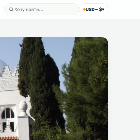
USD
— $
▾