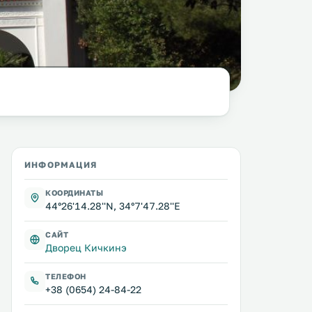
фото:
Spider death
@ Wikimedia Commons /
CC BY-SA 3.0
ИНФОРМАЦИЯ
КООРДИНАТЫ
44°26'14.28''N, 34°7'47.28''E
САЙТ
Дворец Кичкинэ
ТЕЛЕФОН
+38 (0654) 24-84-22