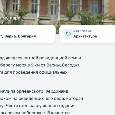
 му парк
КАТЕГОРИЯ
“, Варна, Болгария
Архитектура
ад являлся летней резиденцией семьи
берегу моря в 9 км от Варны. Сегодня
ста для проведения официальных
Филлипа орлеанского Фердинанд
похож на резиденцию его деда, которая
ду. Части стен разрушенного здания
олгарском побережье. В качестве