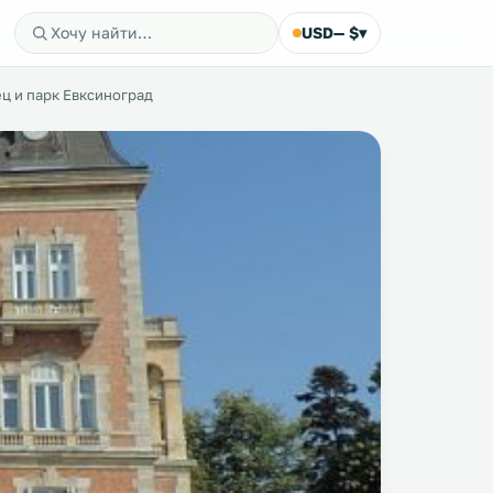
USD
— $
▾
ц и парк Евксиноград