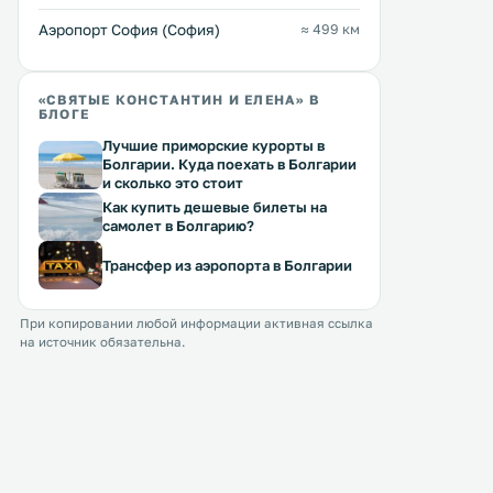
бассейн и бар. Все номера
оснащены кондиционером и
Аэропорт София (София)
≈ 499 км
телевизором. .
«СВЯТЫЕ КОНСТАНТИН И ЕЛЕНА» В
БЛОГЕ
Лучшие приморские курорты в
Болгарии. Куда поехать в Болгарии
и сколько это стоит
Как купить дешевые билеты на
самолет в Болгарию?
Трансфер из аэропорта в Болгарии
При копировании любой информации активная ссылка
на источник обязательна.