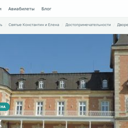
и
Авиабилеты
Блог
ть
Святые Константин и Елена
Достопримечательности
Дворе
ЕНА
к