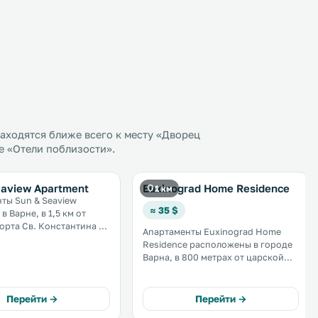
аходятся ближе всего к месту «Дворец
те «Отели поблизости».
eaview Apartment
Euxinograd Home Residence
1 км
ты Sun & Seaview
≈ 35 $
в Варне, в 1,5 км от
. Константина и
Апартаменты Euxinograd Home
Residence расположены в городе
нная терраса с видом
Варна, в 800 метрах от царской
залив. Кроме того,
усадьбы Евксиноград. К услугам
 бесплатно
гостей сезонный открытый
ься открытым
бассейн и бесплатная частная
Перейти →
Перейти →
. .
парковка на территории. .