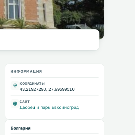
фото:
Спасимир (Spasimir Pilev), commons.wikimedia.org
ИНФОРМАЦИЯ
КООРДИНАТЫ
43.21927290, 27.99599510
САЙТ
Дворец и парк Евксиноград
Болгария