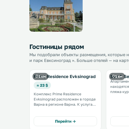
Гостиницы рядом
Мы подобрали объекты размещения, которые н
и парк Евксиноград ». Больше отелей — на кар
Prime Residence Evksinograd
Sun & S
1 км
1 км
Апартамен
≈ 23 $
находятся 
пляжа курорта Св
Комплекс Prime Residence
Елены. К услугам гостей
Evksinograd расположен в городе
меблирова
Варна в регионе Варна. К услугам
на Варненский 
гостей терраса. Из комплекса
вы можете
открывается вид на море. Дворей
пользоват
Евксиноград находится в 600
Перейти →
бассейном
метрах от комплекса. .