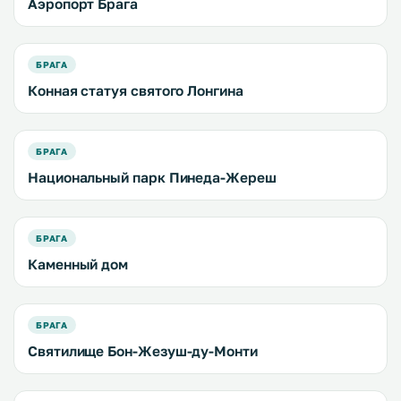
Аэропорт Брага
БРАГА
Конная статуя святого Лонгина
БРАГА
Национальный парк Пинеда-Жереш
БРАГА
Каменный дом
БРАГА
Святилище Бон-Жезуш-ду-Монти