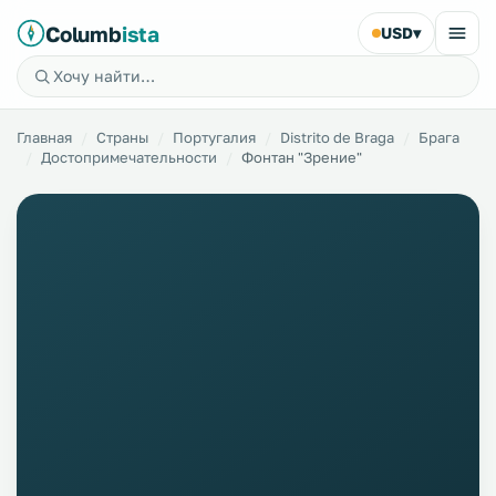
Columb
ista
USD
▾
Главная
Страны
Португалия
Distrito de Braga
Брага
Достопримечательности
Фонтан "Зрение"