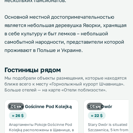
нескольких пансионатов.
Основной местной достопримечательностью
является небольшая деревушка Яворки, хранящая
в себе культуру и быт лемков – небольшой
самобытной народности, представители которой
проживают в Польше и Украине.
Гостиницы рядом
Мы подобрали объекты размещения, которые находятся
ближе всего к месту «Горнолыжный курорт Шчавница».
Больше отелей — на карте «Отели поблизости».
Pokoje Gościnne Pod Kolejką
Stary Dwór
1 км
1 км
≈ 26 $
≈ 22 $
Апартаменты Pokoje Gościnne Pod
Stary Dwór is situated in
Kolejką расположены в Щавнице, в
Szczawnica, 5 km from J