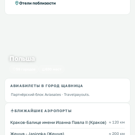
Отели поблизости
Польша
59 городов
630 мест
АВИАБИЛЕТЫ В ГОРОД ЩАВНИЦА
Партнёрский блок Aviasales · Travelpayouts.
БЛИЖАЙШИЕ АЭРОПОРТЫ
Краков-Балице имени Иоанна Павла II (Краков)
≈ 120 км
Жешув - Jasionka (Жешув)
≈ 200 км