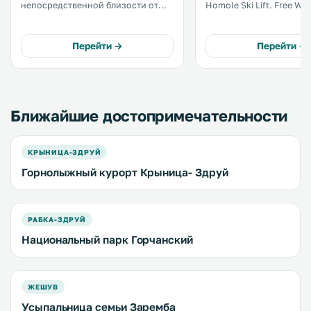
непосредственной близости от
Homole Ski Lift. Free WiFi is
горнолыжного подъемника
provided throughout the
Пальница. В апартаментах есть
and free private parking i
холодильник, чайник и телевизор
on site. Rooms are fitted with a flat-
Перейти →
Перейти →
с плоским экраном,
screen TV. .
транслирующий спутниковые
каналы. .
Ближайшие достопримечательности
КРЫНИЦА-ЗДРУЙ
Горнолыжный курорт Крыница- Здруй
РАБКА-ЗДРУЙ
Национальный парк Горчанский
ЖЕШУВ
Усыпальница семьи Заремба