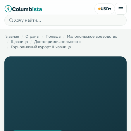
Columb
ista
USD
▾
Главная
Страны
Польша
Малопольское воеводство
Щавница
Достопримечательности
Горнолыжный курорт Шчавница