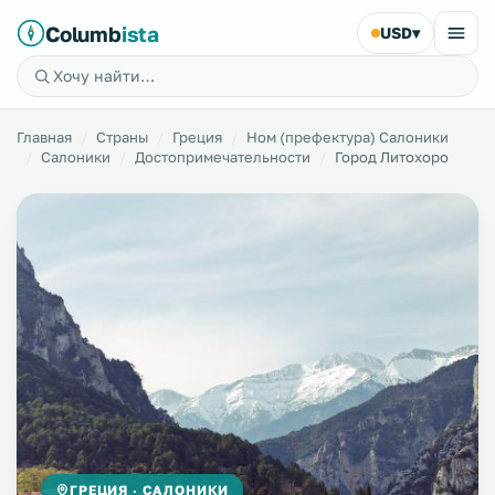
Columb
ista
USD
▾
Главная
Страны
Греция
Ном (префектура) Салоники
Салоники
Достопримечательности
Город Литохоро
ГРЕЦИЯ · САЛОНИКИ