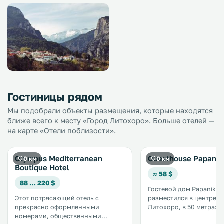
Гостиницы рядом
Мы подобрали объекты размещения, которые находятся
ближе всего к месту «Город Литохоро». Больше отелей —
на карте «Отели поблизости».
Olympus Mediterranean
Guesthouse Papanik
0 км
0 км
Boutique Hotel
≈ 58 $
88 … 220 $
Гостевой дом Papanikol
Этот потрясающий отель с
разместился в центре п
прекрасно оформленными
Литохоро, в 50 метрах 
номерами, общественными
площади. К услугам гостей