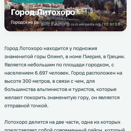
Город Литохоро
Городские районы и улицы
фото:
E.asphyx @ cs.m.wikipedia.org / CC BY 3.0
Город Лотохоро находится у подножия
знаменитой горы Олимп, в номе Пиерия, в Греции.
Является небольшим по площади городком, с
населением 6.697 человек. Город расположен на
высоте 300 метров, в связи с чем, для
большинства альпинистов и туристов, которые
желают покорить знаменитую гору, он является
отправной точкой.
Лотохоро делится на две части, одна из которых
представляет собой современный район, который