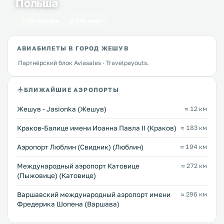
Польша
59 городов
630 мест
АВИАБИЛЕТЫ В ГОРОД ЖЕШУВ
Партнёрский блок Aviasales · Travelpayouts.
БЛИЖАЙШИЕ АЭРОПОРТЫ
Жешув - Jasionka (Жешув)
≈ 12 км
Краков-Балице имени Иоанна Павла II (Краков)
≈ 183 км
Аэропорт Люблин (Свидник) (Люблин)
≈ 194 км
Международный аэропорт Катовице
≈ 272 км
(Пыжовице) (Катовице)
Варшавский международный аэропорт имени
≈ 296 км
Фредерика Шопена (Варшава)