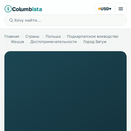
Columb
ista
USD
▾
Главная
Страны
Польша
Подкарпатское воеводство
Жешув
Достопримечательности
Город Загуж