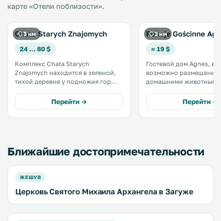
карте «Отели поблизости».
Chata Starych Znajomych
Pokoje Gościnne Ag
3 км
3 км
24 … 80 $
≈ 19 $
Комплекс Chata Starych
Гостевой дом Agnes, в 
Znajomych находится в зеленой,
возможно размещение 
тихой деревне у подножия гор
домашними животными
Бещады. К услугам гостей номера
находится в городе Сан
в 2 коттеджах в горном стиле. На
Предоставляется беспла
Перейти →
Перейти →
территории предоставляется
во всех зонах гостевого
бесплатный WiFi. .
бесплатная частная пар
территории. .
Ближайшие достопримечательности
ЖЕШУВ
Церковь Святого Михаила Архангела в Загуже