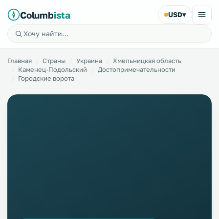
Columb
ista
USD
▾
Главная
Страны
Украина
Хмельницкая область
Каменец-Подольский
Достопримечательности
Городские ворота