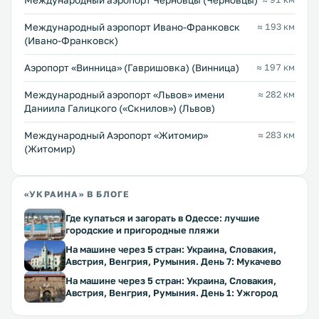
Международный аэропорт Черновцы (Черновцы)
Международный аэропорт Ивано-Франковск
≈ 193 км
(Ивано-Франковск)
Аэропорт «Винница» (Гавришовка) (Винница)
≈ 197 км
Междунарoдный аэропорт «Львов» имени
≈ 282 км
Даниила Галицкого («Скнилов») (Львов)
Международный Аэропорт «Житомир»
≈ 283 км
(Житомир)
«УКРАИНА» В БЛОГЕ
Где купаться и загорать в Одессе: лучшие
городские и пригородные пляжи
На машине через 5 стран: Украина, Словакия,
Австрия, Венгрия, Румыния. День 7: Мукачево
На машине через 5 стран: Украина, Словакия,
Австрия, Венгрия, Румыния. День 1: Ужгород