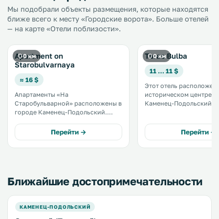
Мы подобрали объекты размещения, которые находятся
ближе всего к месту «Городские ворота». Больше отелей
— на карте «Отели поблизости».
Apartment on
Taras Bulba
0 км
0 км
Starobulvarnaya
11 … 11 $
≈ 16 $
Этот отель расположен 
Апартаменты «На
историческом центре г
Старобульварной» расположены в
Каменец-Подольский, в
городе Каменец-Подольский.
метрах от замка Каменц
Гости могут пользоваться
Подольского. К услугам гостей
бесплатным Wi-Fi и частной
летняя терраса и беспла
Перейти →
Перейти →
парковкой на территории. В этих
Номера оснащены
апартаментах оборудована кухня.
кондиционером. .
Гостям предоставляются
полотенца и постельное белье. .
Ближайшие достопримечательности
КАМЕНЕЦ-ПОДОЛЬСКИЙ