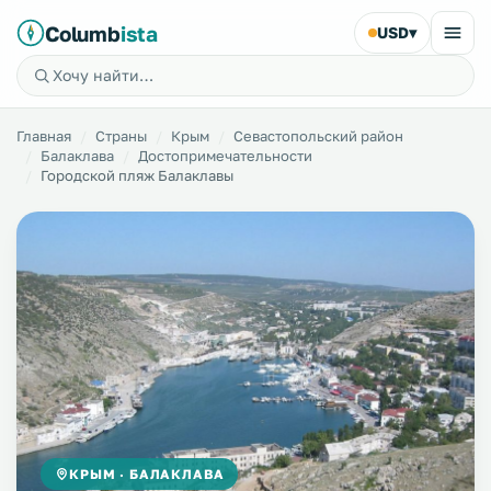
Columb
ista
USD
▾
Главная
Страны
Крым
Севастопольский район
Балаклава
Достопримечательности
Городской пляж Балаклавы
КРЫМ · БАЛАКЛАВА