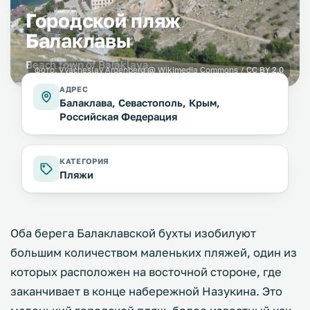
Городской пляж
Балаклавы
Beach town of Balaklava
фото:
Vyacheslav Argenberg
@ Wikimedia Commons /
CC BY 2.0
АДРЕС
Балаклава, Севастополь, Крым,
Российская Федерация
КАТЕГОРИЯ
Пляжи
Оба берега Балаклавской бухты изобилуют
большим количеством маленьких пляжей, один из
которых расположен на восточной стороне, где
заканчивает в конце набережной Назукина. Это