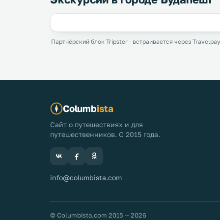
Партнёрский блок Tripster · встраивается через Travelpay
Columb
ista
Сайт о путешествиях и для
путешественников. С 2015 года.
info@columbista.com
© Columbista.com 2015 — 2026