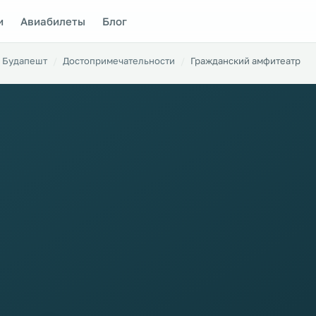
и
Авиабилеты
Блог
Будапешт
Достопримечательности
Гражданский амфитеатр