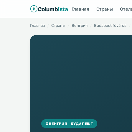
Columb
ista
Главная
Страны
Отел
Главная
Страны
Венгрия
Budapest főváros
ВЕНГРИЯ · БУДАПЕШТ