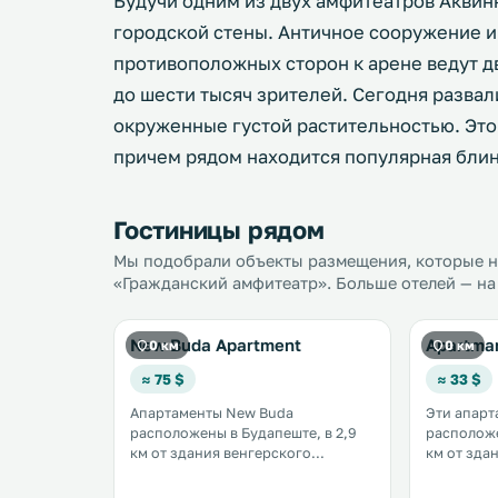
Будучи одним из двух амфитеатров Аквин
городской стены. Античное сооружение и
противоположных сторон к арене ведут д
до шести тысяч зрителей. Сегодня разва
окруженные густой растительностью. Это 
причем рядом находится популярная блин
Гостиницы рядом
Мы подобрали объекты размещения, которые на
«Гражданский амфитеатр». Больше отелей — на
New Buda Apartment
Apartma
0 км
0 км
≈ 75 $
≈ 33 $
Апартаменты New Buda
Эти апарт
расположены в Будапеште, в 2,9
расположе
км от здания венгерского
км от зда
парламента, в 3,4 км от площади
парламента. Гости 
Героев и в 3,5 км от церкви
пользоват