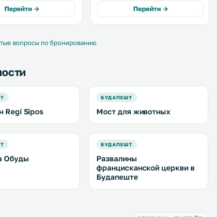
рудована духовкой и
на реку и бесплатным Wi-Fi во всех
Перейти →
Перейти →
помещениях. .
 экраном. .
тые вопросы по бронированию
ности
ШТ
БУДАПЕШТ
н Regi Sipos
Мост для животных
ШТ
БУДАПЕШТ
а Обуды
Развалины
францисканской церкви в
Будапеште