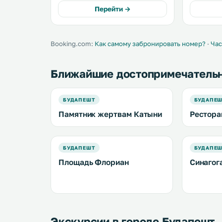
Матьяша. К услугам гостей
Кухня обо
Перейти →
кондиционер, бесплатный Wi-Fi и
плитой. В числе удобств телевизор
частная парковка на территории. .
с плоским
Booking.com:
Как самому забронировать номер?
·
Час
Ближайшие достопримечатель
БУДАПЕШТ
БУДАПЕ
Памятник жертвам Катыни
Рестора
БУДАПЕШТ
БУДАПЕ
Площадь Флориан
Синагог
Экскурсии в городе Будапешт