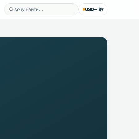
USD
— $
▾