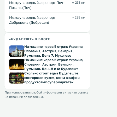
Международный аэропорт Печ-
≈ 233 км
бесплатным доступом в Интернет,
kitchen with an oven and
Перейти →
Перейти →
Погань (Печ)
спутниковым телевидением и
microwave. .
хорошо оборудованной кухней. .
Международный аэропорт
≈ 239 км
Дебрецена (Дебрецен)
«БУДАПЕШТ» В БЛОГЕ
На машине через 5 стран: Украина,
Словакия, Австрия, Венгрия,
Румыния. День 7: Мукачево
На машине через 5 стран: Украина,
Словакия, Австрия, Венгрия,
Румыния. День 5 и 6: Будапешт
Сколько стоит еда в Будапеште:
венгерская кухня, цены в кафе и
продуктовых супермаркетах
При копировании любой информации активная ссылка
на источник обязательна.