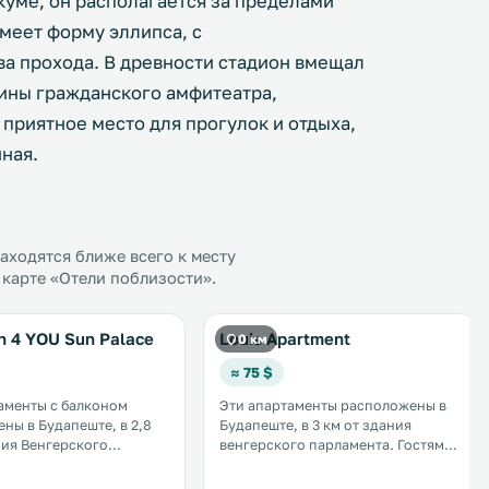
куме, он располагается за пределами
меет форму эллипса, с
ва прохода. В древности стадион вмещал
лины гражданского амфитеатра,
приятное место для прогулок и отдыха,
ная.
ходятся ближе всего к месту
 карте «Отели поблизости».
n 4 YOU Sun Palace
Louis Apartment
0 км
≈ 75 $
аменты с балконом
Эти апартаменты расположены в
ны в Будапеште, в 2,8
Будапеште, в 3 км от здания
ния Венгерского
венгерского парламента. Гостям
могут
предлагается размещение в
ься бесплатным Wi-Fi.
апартаментах с балконом, видом