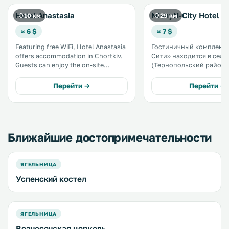
Hotel Anastasia
MishyN-City Hotel
10 км
29 км
≈ 6 $
≈ 7 $
Featuring free WiFi, Hotel Anastasia
Гостиничный комплекс
offers accommodation in Chortkiv.
Сити» находится в селе
Guests can enjoy the on-site
(Тернопольский район),
restaurant. The rooms include a
города Черновцы. На территории
flat-screen TV with satellite
к услугам гостей откры
Перейти →
Перейти →
channels. You will find a 24-hour
сезонный бассейн,
front desk at the property. .
принадлежности для ба
детская игровая площа
аквапарк и ресторан. .
Ближайшие достопримечательности
ЯГЕЛЬНИЦА
Успенский костел
ЯГЕЛЬНИЦА
Вознесенская церковь