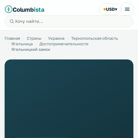
Columb
ista
USD
▾
Главная
Страны
Украина
Тернопольская область
Ягельница
Достопримечательности
Ягельницкий замок