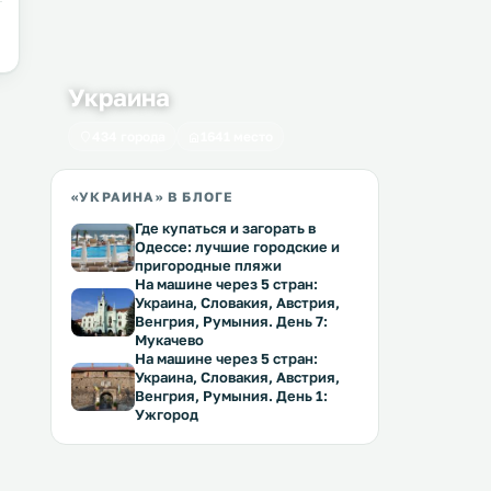
Украина
434 города
1641 место
«УКРАИНА» В БЛОГЕ
Где купаться и загорать в
Одессе: лучшие городские и
пригородные пляжи
На машине через 5 стран:
Украина, Словакия, Австрия,
Венгрия, Румыния. День 7:
Мукачево
На машине через 5 стран:
Украина, Словакия, Австрия,
Венгрия, Румыния. День 1:
Ужгород