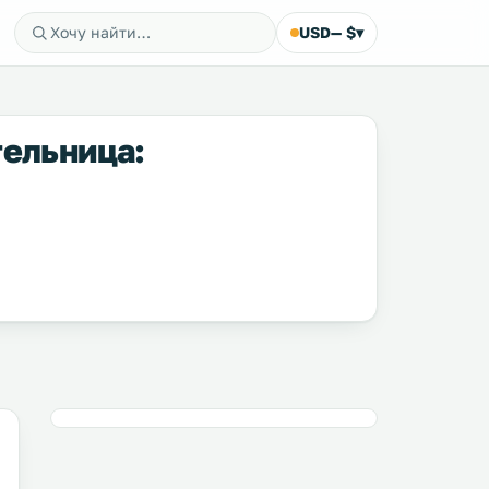
USD
— $
▾
гельница: