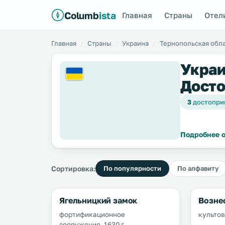
Columb
ista
Главная
Страны
Отел
Главная
Страны
Украина
Тернопольская обл
Украи
Досто
3
достопри
Подробнее о
Сортировка:
По популярности
По алфавиту
Ягельницкий замок
Возне
фортификационное
культов
сооружение, 1630 г.