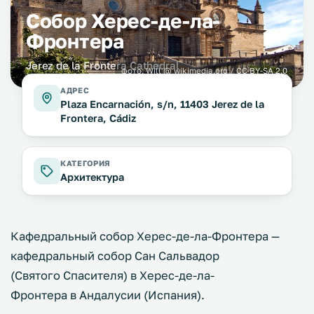
Собор Херес-де-ла-
Фронтера
Jerez de la Frontera Cathedral
фото:
Will
@ wikimedia.org /
CC BY-SA 2.0
АДРЕС
Plaza Encarnación, s/n, 11403 Jerez de la
Frontera, Cádiz
КАТЕГОРИЯ
Архитектура
Кафедральный собор Херес-де-ла-Фронтера —
кафедральный собор Сан Сальвадор
(Святого Спасителя) в Херес-де-ла-
Фронтера в Андалусии (Испания).