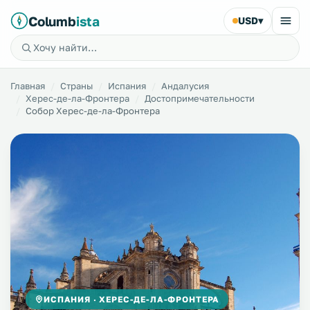
Columb
ista
USD
▾
Главная
Страны
Испания
Андалусия
Херес-де-ла-Фронтера
Достопримечательности
Собор Херес-де-ла-Фронтера
ИСПАНИЯ · ХЕРЕС-ДЕ-ЛА-ФРОНТЕРА