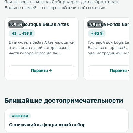
ближе всего к месту «Собор Херес-де-ла-Фронтера».
Больше отелей — на карте «Отели поблизости».
Hotel Boutique Bellas Artes
Logis La Fonda Barr
0 км
0 км
41 … 476 $
≈ 62 $
Бутик-отель Bellas Artes находится
Гостевой дом Logis La 
в очаровательной исторической
Barranco с террасой за
части города Херес-де-ла-
здание традиционного 
Фронтера, всего в 70 метрах от
XIX века в исторической
собора. .
города Херес, в 5 мину
от собора. За несколько минут
Перейти →
Перейти →
можно дойти до рестор
виноделен. .
Ближайшие достопримечательности
СЕВИЛЬЯ
Севильский кафедральный собор