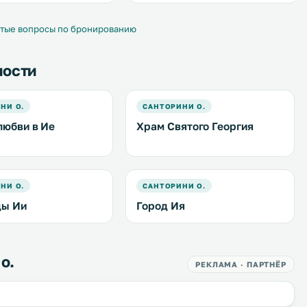
. Пляж у мыса
аходится в 5 км от
тые вопросы по бронированию
ности
НИ О.
САНТОРИНИ О.
любви в Ие
Храм Святого Георгия
НИ О.
САНТОРИНИ О.
цы Ии
Город Ия
о.
РЕКЛАМА · ПАРТНЁР