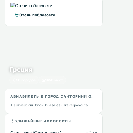
Отели поблизости
Греция
50 городов
1650 мест
Villa Ambrosia
Chroma Suites
0 км
0 км
Эта вилла для отпуска
≈ 184 $
расположена в городке Ия, в 4,3
АВИАБИЛЕТЫ В ГОРОД САНТОРИНИ О.
км от пляжа у мыса Колумба. К
Отель Chroma Suites с
услугам гостей кондиционер и
Партнёрский блок Aviasales · Travelpayouts.
превосходным видом нах
бесплатный Wi-Fi. В числе удобств
на краю кальдеры, всего в
— кухня с тостером и собственная
минутах ходьбы от центр
БЛИЖАЙШИЕ АЭРОПОРТЫ
ванная комната с ванной. .
Ойя. В распоряжении гостей отеля
Перейти →
Перейти →
Chroma Suites элегантно
Санторини (Санторини о.)
≈ 5 км