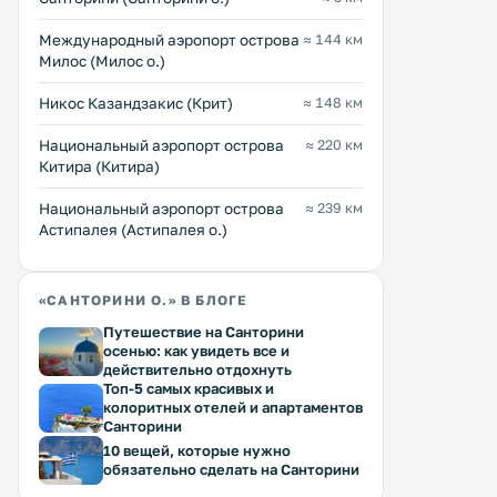
оформленные люксы с
панорамным видом на Эг
Междунарoдный аэропорт острова
≈ 144 км
море и вулкан. .
Милос (Милос о.)
Никос Казандзакис (Крит)
≈ 148 км
Национальный аэропорт острова
≈ 220 км
Китира (Китира)
Национальный аэропорт острова
≈ 239 км
Астипалея (Астипалея о.)
«САНТОРИНИ О.» В БЛОГЕ
Путешествие на Санторини
осенью: как увидеть все и
действительно отдохнуть
Топ-5 самых красивых и
колоритных отелей и апартаментов
Санторини
10 вещей, которые нужно
обязательно сделать на Санторини