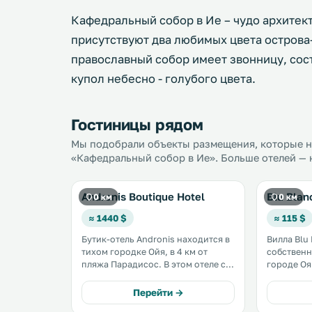
Кафедральный собор в Ие – чудо архитект
присутствуют два любимых цвета острова
православный собор имеет звонницу, сос
купол небесно - голубого цвета.
Гостиницы рядом
Мы подобрали объекты размещения, которые на
«Кафедральный собор в Ие». Больше отелей — 
Andronis Boutique Hotel
Blu Blan
0 км
0 км
≈ 1440 $
≈ 115 $
Бутик-отель Andronis находится в
Вилла Blu 
тихом городке Ойя, в 4 км от
собственн
пляжа Парадисос. В этом отеле с
городе Оя. С балкона открывае
живописным видом на кальдеру и
панорамны
индивидуальным обслуживанием
море. В местах общего
Перейти →
в распоряжении гостей спа-салон,
пользован