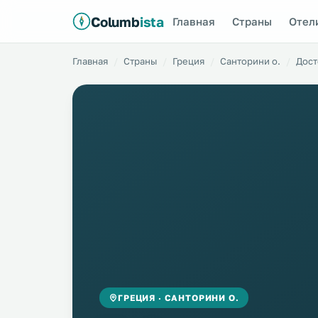
Columb
ista
Главная
Страны
Отел
Главная
Страны
Греция
Санторини о.
Дост
ГРЕЦИЯ · САНТОРИНИ О.