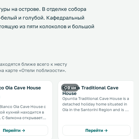
уры на острове. В отделке собора
-белый и голубой. Кафедральный
тоящую из пяти колоколов и большой
ходятся ближе всего к месту
на карте «Отели поблизости».
co Oia Cave House
Opuntia Traditional Cave
0 км
House
Opuntia Traditional Cave House is a
detached holiday home situated in
Blanco Oia Cave House с
Oía in the Santoríni Region and is 4.
ой кухней находится в
3 km from Cape Columbo Beach.
тся
Guests benefit from terrace. The
й вид на Эгейское
unit is equipped with a kitchen. .
Перейти →
Перейти →
ия к услугам гостей