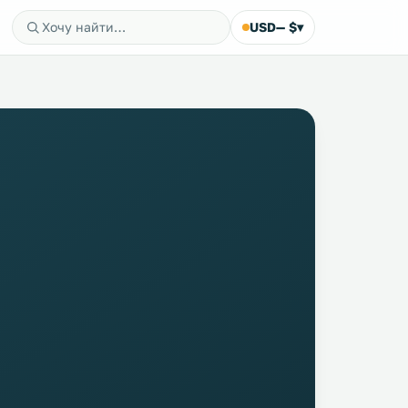
USD
— $
▾