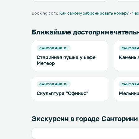
бассейн и ресторан органической
бесплатный Wi-Fi
кухни. .
Коломбо н
виллы. .
Booking.com:
Как самому забронировать номер?
·
Час
Ближайшие достопримечатель
САНТОРИНИ О.
САНТОРИ
Старинная пушка у кафе
Камень 
Метеор
САНТОРИНИ О.
САНТОРИ
Скульптура "Сфинкс"
Мельни
Экскурсии в городе Санторини 