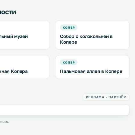
ности
КОПЕР
льный музей
Собор с колокольней в
Копере
КОПЕР
ная Копера
Пальмовая аллея в Копере
РЕКЛАМА · ПАРТНЁР
outs.