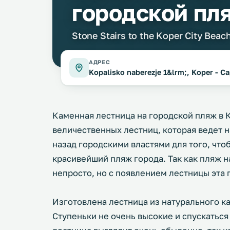
городской пл
Stone Stairs to the Koper City Beac
АДРЕС
Kopalisko naberezje 1&lrm;, Koper - C
Каменная лестница на городской пляж в К
величественных лестниц, которая ведет н
назад городскими властями для того, что
красивейший пляж города. Так как пляж н
непросто, но с появлением лестницы эта
Изготовлена лестница из натурального к
Ступеньки не очень высокие и спускаться