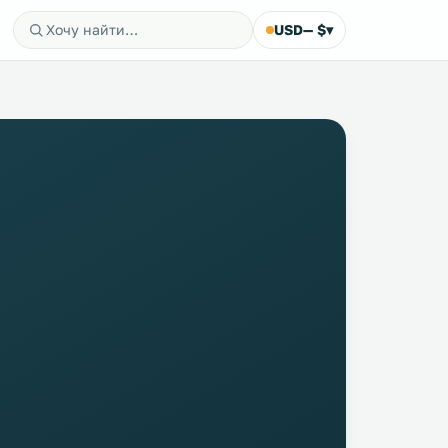
USD
— $
▾