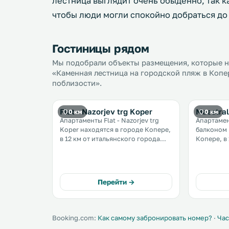
лестница выглядит очень обыденно, так ка
чтобы люди могли спокойно добраться до 
Гостиницы рядом
Мы подобрали объекты размещения, которые на
«Каменная лестница на городской пляж в Копер
поблизости».
Flat - Nazorjev trg Koper
Maestral
0 км
0 км
Апартаменты Flat - Nazorjev trg
Апартаме
Koper находятся в городе Копере,
балконом 
в 12 км от итальянского города
Копере, в 
Триеста и в 11 км от города
На всей т
Порторожа.
бесплатный Wi-Fi.
Кондиционированные
апартамен
апартаменты расположены в 37 км
с плоским
Перейти →
от хорватского города Пореча. .
Booking.com:
Как самому забронировать номер?
·
Час