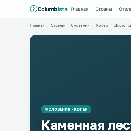
Columb
ista
Главная
Страны
Отел
Главная
Страны
Словения
Копер
Достопр
СЛОВЕНИЯ · КОПЕР
Каменная лес