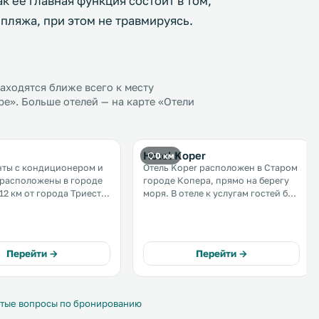
к ее главная функция состоит в том,
пляжа, при этом не травмируясь.
ходятся ближе всего к месту
е». Больше отелей — на карте «Отели
Hotel Koper
0 км
нты с кондиционером и
Отель Koper расположен в Старом
расположены в городе
городе Копера, прямо на берегу
12 км от города Триеста.
моря. В отеле к услугам гостей бар
ерритории действует
и оборудованный террасой
 Среди удобств
ресторан с обслуживанием по
тов — кухня и телевизор
меню. Ближайший пляж с баром с
 экраном. .
закусками и коктейлями
Перейти →
Перейти →
находится всего в 150 метрах от
отеля. .
тые вопросы по бронированию