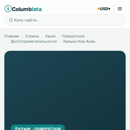
Columb
ista
USD
▾
Главная
Страны
Крым
Поворотное
Достопримечательности
Каньон Кок-Асан
КРЫМ · ПОВОРОТНОЕ