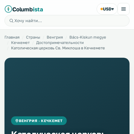
Columb
ista
USD
▾
Главная
Страны
Венгрия
Bács-Kiskun megye
Кечкемет
Достопримечательности
Католическая церковь Св. Миклоша в Кечкемете
ВЕНГРИЯ · КЕЧКЕМЕТ