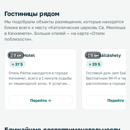
Гостиницы рядом
Мы подобрали объекты размещения, которые находятся
ближе всего к месту «Католическая церковь Св. Миклоша
в Кечкемете». Больше отелей — на карте «Отели
поблизости».
Pálma Hotel
Jam Szálláshely
0 км
0 км
≈ 37 $
≈ 29 $
Отель Pálma находится в городе
Гостевой дом Jam Szállá
Кечкемет, всего в 1 минуте ходьбы
бесплатным Wi-Fi и тер
от пешеходной зоны. К услугам
расположен в городе Ке
гостей круглосуточная стойка
доме разрешено прожи
регистрации, бесплатный Wi-Fi во
домашними животными. Н
всем здании, а также номера с
территории работает бар
Перейти →
Перейти →
телевизором, некоторые из
распоряжении гостей ча
которых оснащены
номерах есть собственн
кондиционером. .
комната. .
Ближайшие достопримечательности