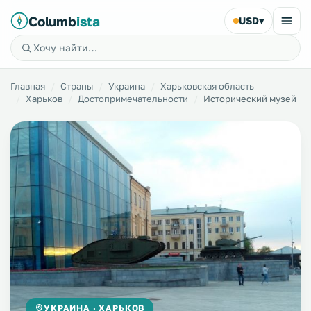
Columb
ista
USD
▾
Главная
Страны
Украина
Харьковская область
Харьков
Достопримечательности
Исторический музей
УКРАИНА · ХАРЬКОВ