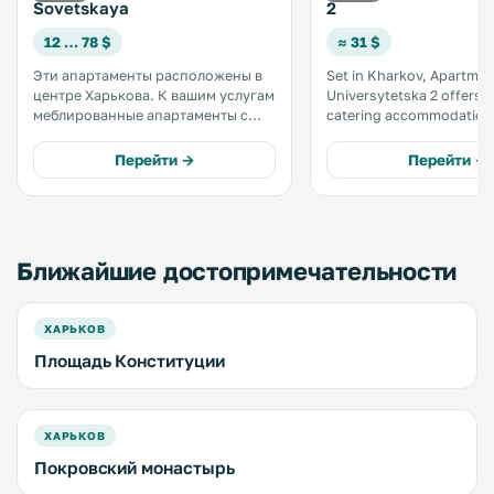
Sovetskaya
2
12 … 78 $
≈ 31 $
Эти апартаменты расположены в
Set in Kharkov, Apartmen
центре Харькова. К вашим услугам
Universytetska 2 offers s
меблированные апартаменты с
catering accommodation 
бесплатным Wi-Fi, кондиционером
WiFi. The air-conditioned unit is 2. 6
и кухней. Станция метро
km from Metallist Stadium. A fl
Перейти →
Перейти →
"Радьянская" находится в 10
screen TV is featured. .
минутах ходьбы от апартаментов. .
Ближайшие достопримечательности
ХАРЬКОВ
Площадь Конституции
ХАРЬКОВ
Покровский монастырь