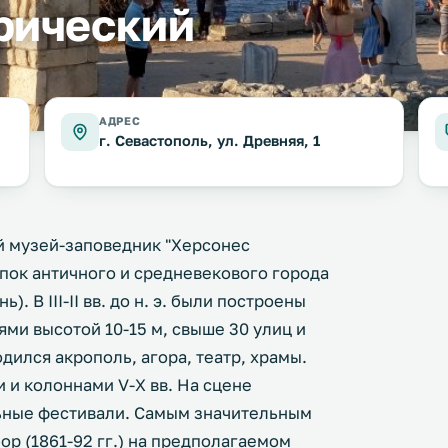
рический
АДРЕС
г. Севастополь, ул. Древняя, 1
 музей-заповедник "Херсонес
опок античного и средневекового города
). В III-II вв. до н. э. были построены
ми высотой 10-15 м, свыше 30 улиц и
дился акрополь, агора, театр, храмы.
 и колоннами V-X вв. На сцене
ральные фестивали. Самым значительным
р (1861-92 гг.) на предполагаемом