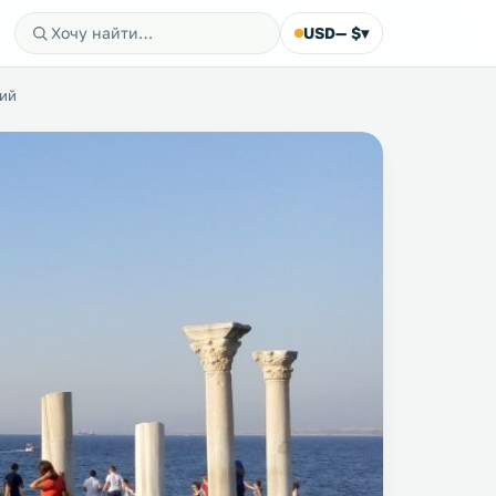
USD
— $
▾
кий