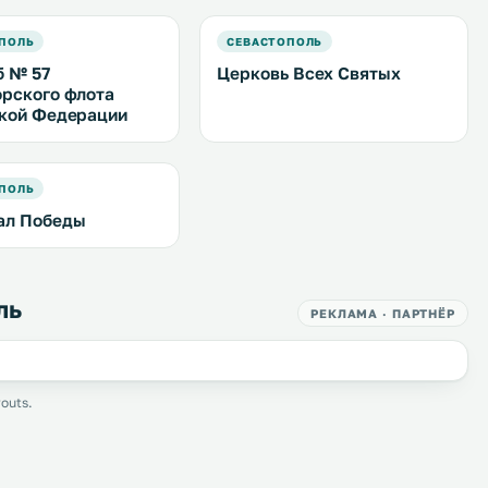
ПОЛЬ
СЕВАСТОПОЛЬ
б № 57
Церковь Всех Святых
рского флота
кой Федерации
ПОЛЬ
ал Победы
ль
РЕКЛАМА · ПАРТНЁР
outs.