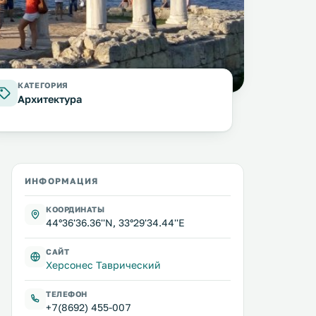
фото:
columbista.com
КАТЕГОРИЯ
Архитектура
ИНФОРМАЦИЯ
КООРДИНАТЫ
44°36'36.36''N, 33°29'34.44''E
САЙТ
Херсонес Таврический
ТЕЛЕФОН
+7(8692) 455-007