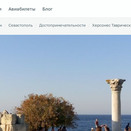
и
Авиабилеты
Блог
н
Севастополь
Достопримечательности
Херсонес Тавричес