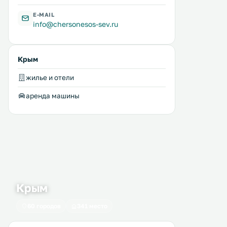
E-MAIL
info@chersonesos-sev.ru
Крым
жилье и отели
аренда машины
Крым
60 городов
341 место