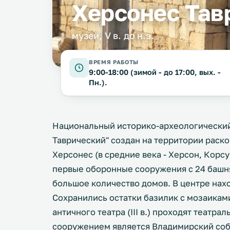
Херсонес Тав
музей, V в. до н.э.
ВРЕМЯ РАБОТЫ
9:00-18:00 (зимой - до 17:00, вых. -
Пн.).
Национальный историко-археологический
Таврический" создан на территории раск
Херсонес (в средние века - Херсон, Корсунь
первые оборонные сооружения с 24 башня
большое количество домов. В центре нахо
Сохранились остатки базилик с мозаиками
античного театра (III в.) проходят теат
сооружением является Владимирский собо