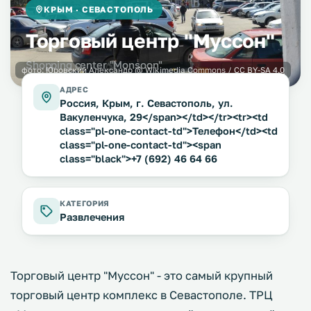
КРЫМ · СЕВАСТОПОЛЬ
Торговый центр "Муссон"
Shopping center "Monsoon"
фото:
Юровский Александр
@ Wikimedia Commons /
CC BY-SA 4.0
АДРЕС
Россия, Крым, г. Севастополь, ул.
Вакуленчука, 29</span></td></tr><tr><td
class="pl-one-contact-td">Телефон</td><td
class="pl-one-contact-td"><span
class="black">+7 (692) 46 64 66
КАТЕГОРИЯ
Развлечения
Торговый центр "Муссон" - это самый крупный
торговый центр комплекс в Севастополе. ТРЦ