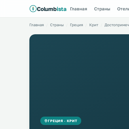
Columb
ista
Главная
Страны
Отел
Главная
Страны
Греция
Крит
Достопримеч
ГРЕЦИЯ · КРИТ