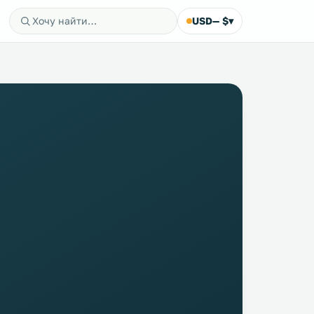
USD
— $
▾