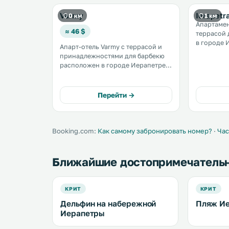
Varmy
Ierapetr
0 км
1 км
Апартамен
≈ 46 $
террасой 
в городе Иерап
Апарт-отель Varmy с террасой и
от этих а
принадлежностями для барбекю
бесплатно
расположен в городе Иерапетре
города Хе
на острове Крит, в 47 км от города
47 км. Предоставляется
Херсониссос и в 20 км от города
бесплатный
Айос-Николаос. К услугам гостей
Перейти →
бесплатный Wi-Fi на всей
территории. .
Booking.com:
Как самому забронировать номер?
·
Час
Ближайшие достопримечатель
КРИТ
КРИТ
Дельфин на набережной
Пляж И
Иерапетры