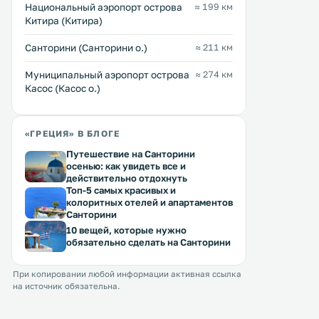
Национальный аэропорт острова
≈ 199 км
Китира (Китира)
Санторини (Санторини о.)
≈ 211 км
Муниципальный аэропорт острова
≈ 274 км
Касос (Касос о.)
«ГРЕЦИЯ» В БЛОГЕ
Путешествие на Санторини
осенью: как увидеть все и
действительно отдохнуть
Топ-5 самых красивых и
колоритных отелей и апартаментов
Санторини
10 вещей, которые нужно
обязательно сделать на Санторини
При копировании любой информации активная ссылка
на источник обязательна.