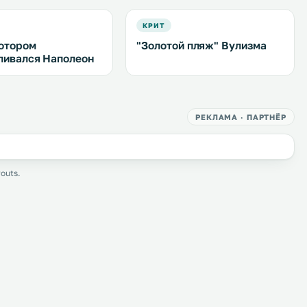
КРИТ
котором
"Золотой пляж" Вулизма
ливался Наполеон
РЕКЛАМА · ПАРТНЁР
outs.