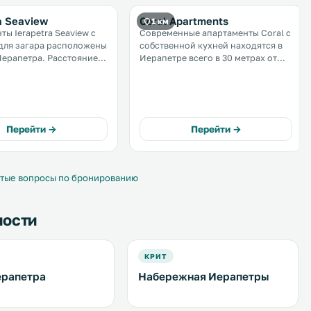
a Seaview
Coral Apartments
1 км
ты Ierapetra Seaview с
Современные апартаменты Coral с
для загара расположены
собственной кухней находятся в
етра. Расстояние
Иерапетре всего в 30 метрах от
партаментов с
ближайшего пляжа, отмеченного
й частной парковкой до
голубым флагом, и в 300 метрах от
рсониссос составляет
оживленного центра города. Во
всех зонах апартаментов
 Wi-Fi. .
действует бесплатный Wi-Fi. .
Перейти →
Перейти →
тые вопросы по бронированию
ности
КРИТ
ерапетра
Набережная Иерапетры