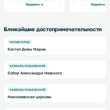
всей территории. Кухня оснащена
круглосуточная стойка
Перейти →
Перейти →
духовкой, микроволновой печью,
регистрации. Номера гостевого
тостером, чайником и
дома Villa Ruben распо
кофемашиной. .
обеденной зоной. .
Ближайшие достопримечательности
КИТАЙГОРОД
Костел Девы Марии
КАМЕНЕЦ-ПОДОЛЬСКИЙ
Собор Александра Невского
КАМЕНЕЦ-ПОДОЛЬСКИЙ
Николаевская церковь