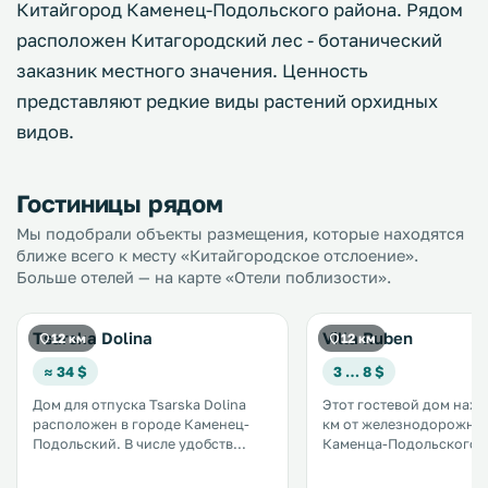
Китайгород Каменец-Подольского района. Рядом
расположен Китагородский лес - ботанический
заказник местного значения. Ценность
представляют редкие виды растений орхидных
видов.
Гостиницы рядом
Мы подобрали объекты размещения, которые находятся
ближе всего к месту «Китайгородское отслоение».
Больше отелей — на карте «Отели поблизости».
Tsarska Dolina
Villa Ruben
12 км
12 км
≈ 34 $
3 … 8 $
Дом для отпуска Tsarska Dolina
Этот гостевой дом нахо
расположен в городе Каменец-
км от железнодорожног
Подольский. В числе удобств
Каменца-Подольского. К услугам
терраса, бесплатная частная
гостей 2 общие полнос
парковка и бесплатный Wi-Fi на
оборудованные кухни и