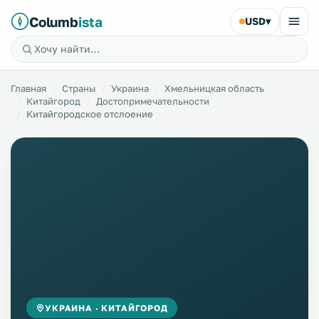
Columb
ista
USD
▾
Главная
Страны
Украина
Хмельницкая область
Китайгород
Достопримечательности
Китайгородское отслоение
УКРАИНА · КИТАЙГОРОД