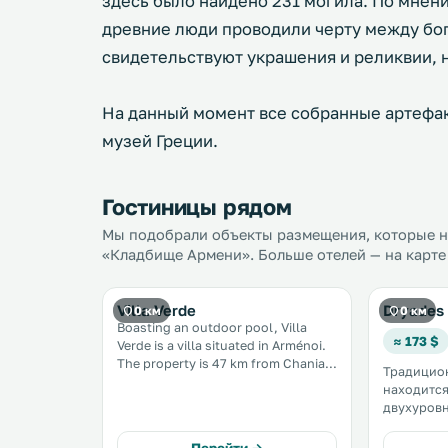
здесь было найдено 231 могила. По мнен
древние люди проводили черту между бог
свидетельствуют украшения и реликвии, 
На данный момент все собранные артефа
музей Греции.
Гостиницы рядом
Мы подобрали объекты размещения, которые на
«Кладбище Армени». Больше отелей — на карте
Villa Verde
Dryades 
0 км
0 км
Boasting an outdoor pool, Villa
≈ 173 $
Verde is a villa situated in Arménoi.
The property is 47 km from Chania
Традицион
Town and boasts views of the pool.
находится 
Free WiFi is available throughout
двухуровн
the property. A dishwasher and an
очароват
oven can be found in the kitchen. .
внутренн