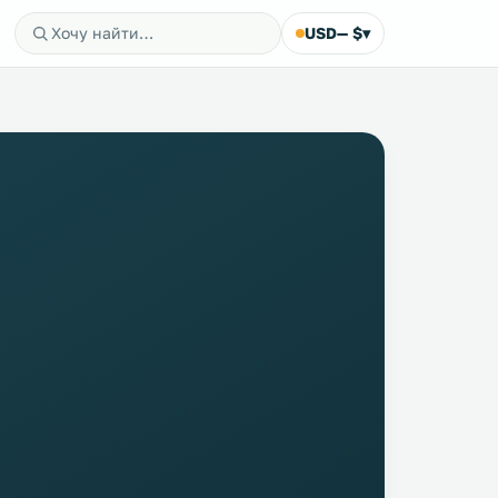
USD
— $
▾