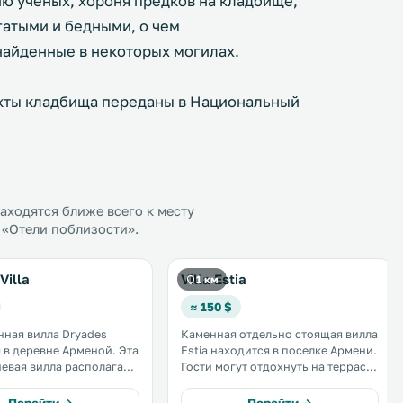
ию ученых, хороня предков на кладбище,
атыми и бедными, о чем
найденные в некоторых могилах.
кты кладбища переданы в Национальный
ходятся ближе всего к месту
 «Отели поблизости».
Villa
Villa Estia
1 км
≈ 150 $
ная вилла Dryades
Каменная отдельно стоящая вилла
в деревне Арменой. Эта
Estia находится в поселке Армени.
евая вилла располагает
Гости могут отдохнуть на террасе.
ельным мощеным
До города Ханья 47 км. Из окон
им двориком и
виллы открывается вид на горы.