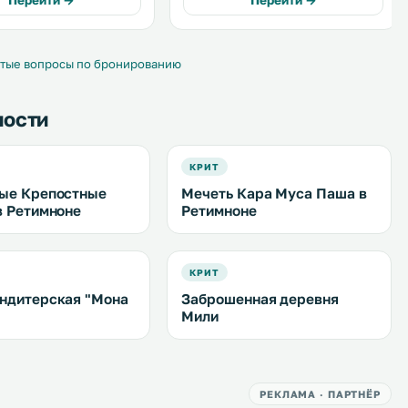
Перейти →
Перейти →
ории
Гостям предоставляется
ляется бесплатный WiFi.
бесплатный Wi-Fi. .
тые вопросы по бронированию
ности
КРИТ
ые Крепостные
Мечеть Кара Муса Паша в
в Ретимноне
Ретимноне
КРИТ
ндитерская "Мона
Заброшенная деревня
Мили
РЕКЛАМА · ПАРТНЁР