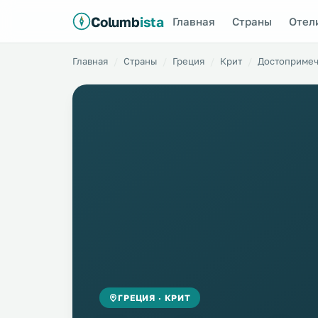
Columb
ista
Главная
Страны
Отел
Главная
Страны
Греция
Крит
Достопримеч
ГРЕЦИЯ · КРИТ