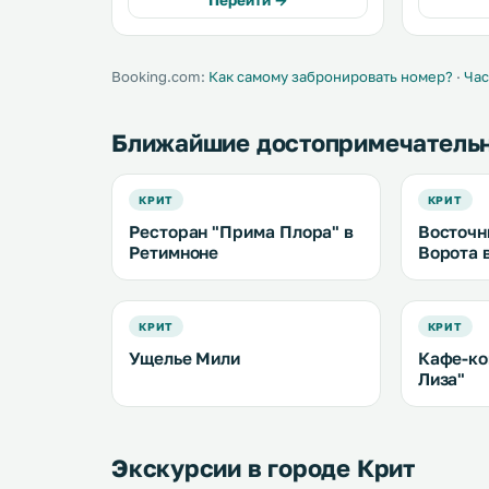
Перейти →
бассейном. На всей террит
предостав
.
Booking.com:
Как самому забронировать номер?
·
Час
Ближайшие достопримечатель
КРИТ
КРИТ
Ресторан "Прима Плора" в
Восточн
Ретимноне
Ворота 
КРИТ
КРИТ
Ущелье Мили
Кафе-ко
Лиза"
Экскурсии в городе Крит