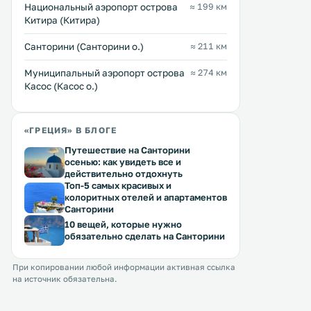
Перейти →
Перейти →
балкон с видом на горы и 
Национальный аэропорт острова
≈ 199 км
полюбоваться морским пейзажем.
Китира (Китира)
Места на частной парковке
предоставляются бесплатно. .
Санторини (Санторини о.)
≈ 211 км
Муниципальный аэропорт острова
≈ 274 км
Касос (Касос о.)
«ГРЕЦИЯ» В БЛОГЕ
Путешествие на Санторини
осенью: как увидеть все и
действительно отдохнуть
Топ-5 самых красивых и
колоритных отелей и апартаментов
Санторини
10 вещей, которые нужно
обязательно сделать на Санторини
При копировании любой информации активная ссылка
на источник обязательна.