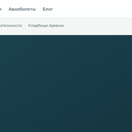
и
Авиабилеты
Блог
ательности
Кладбище Армени