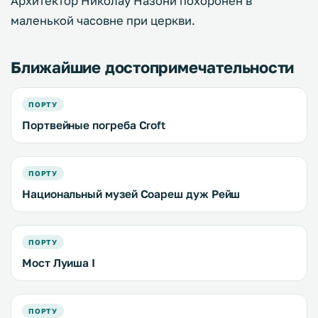
Архитектор Николау Назони похоронен в
маленькой часовне при церкви.
Ближайшие достопримечательности
ПОРТУ
Портвейные погреба Croft
ПОРТУ
Национальный музей Соареш дуж Рейш
ПОРТУ
Мост Луиша I
ПОРТУ