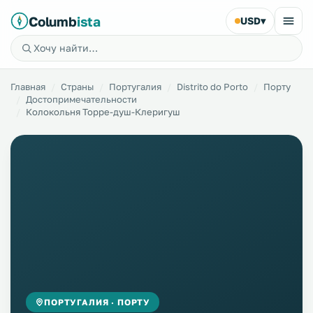
Columb
ista
USD
▾
Главная
Страны
Португалия
Distrito do Porto
Порту
Достопримечательности
Колокольня Торре-душ-Клеригуш
ПОРТУГАЛИЯ · ПОРТУ