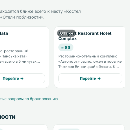
ходятся ближе всего к месту «Костел
 «Отели поблизости».
Hata
Avtoport Restorant Hotel
38 км
Complex
≈ 5 $
но-ресторанный
«Панська хата»
Ресторанно-отельный комплекс
н всего в 5 минутах
«Автопорт» расположен в поселке
гам гостей
Тяжилов Винницкой области. К
 кондиционером и
услугам гостей принадлежности
м, а также ресторан,
для барбекю и терраса. На
Перейти →
Перейти →
на. .
территории комплекса работает
ресторан. .
тые вопросы по бронированию
ности