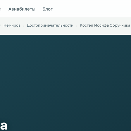
и
Авиабилеты
Блог
Немиров
Достопримечательности
Костел Иосифа Обручника
а