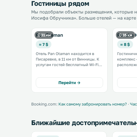
Гостиницы рядом
Мы подобрали объекты размещения, которые на
Иосифа Обручника». Больше отелей — на карте
Pan Otaman
Panska 
31 км
35 км
≈ 7 $
≈ 8 $
Отель Pan Otaman находится в
Гостинич
Писаревке, в 11 км от Винницы. К
комплекс 
услугам гостей бесплатный Wi-Fi
расположе
на всей территории, ресторан и
езды от озера. К услу
бесплатная частная парковка. Все
номера с
номера оснащены
отопление
Перейти →
кондиционером и телевизором с
кафе и сау
плоским экраном и спутниковыми
каналами. .
Booking.com:
Как самому забронировать номер?
·
Час
Ближайшие достопримечатель