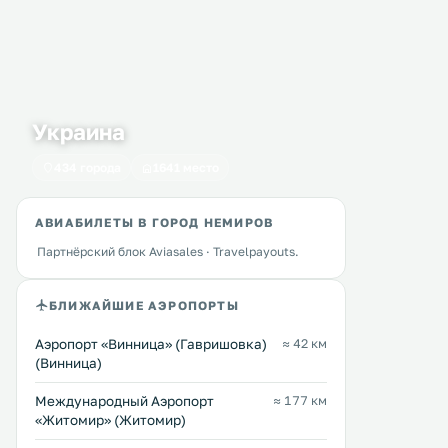
Versal Hotel
Hotel Complex Dacha
35 км
37 км
Украина
7 … 20 $
≈ 9 $
434 города
1641 место
Отель «Версаль» расположен в 6
Гостиничный комплекс «
км от центра города Винница и
расположен в городе Вин
Спасо-Преображенского
1,5 км от его центра. К услугам
АВИАБИЛЕТЫ В ГОРОД НЕМИРОВ
Кафедрального собора. .
гостей ресторан. Места на
парковке и Wi-Fi предост
Партнёрский блок Aviasales · Travelpayouts.
бесплатно. Все номера оформлены
Перейти →
Перейти →
в классическом стиле. .
БЛИЖАЙШИЕ АЭРОПОРТЫ
Аэропорт «Винница» (Гавришовка)
≈ 42 км
(Винница)
Международный Аэропорт
≈ 177 км
«Житомир» (Житомир)