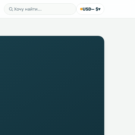
USD
— $
▾