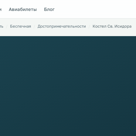
и
Авиабилеты
Блог
ть
Беспечная
Достопримечательности
Костел Св. Исидора