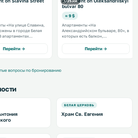
t on Slavina Street
Apartment on Oleksandriiskyi
25 км
bulvar 80
≈ 9 $
ты «На улице Славина,
Апартаменты «На
ожены в городе Белая
Александрийском бульваре, 80», в
которых есть балкон,
 размещение с
расположены в городе Белая
вотными. К услугам
Церковь. На всей территории
Перейти →
Перейти →
лкон и бесплатный Wi-Fi
предоставляется бесплатный Wi-
итории. Кухня
Fi. В распоряжении гостей кухня с
духовкой. .
духовкой и микроволновой
печью. .
тые вопросы по бронированию
ности
БЕЛАЯ ЦЕРКОВЬ
Антония
Храм Св. Евгения
кого