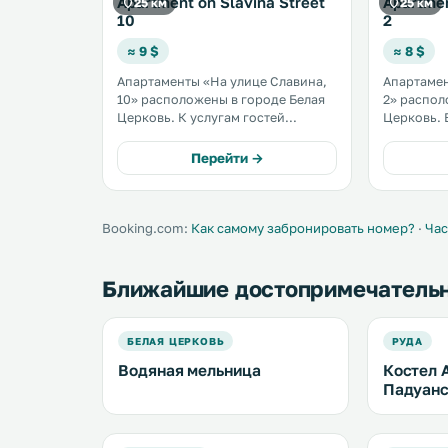
Apartment on Slavina Street
Apartmen
25 км
25 км
10
2
≈ 9 $
≈ 8 $
Апартаменты «На улице Славина,
Апартамен
10» расположены в городе Белая
2» распол
Церковь. К услугам гостей
Церковь. В апартаментах
собственная кухня, бесплатный
возможно
Wi-Fi и балкон. В апартаментах
домашними жи
Перейти →
имеются гостиная зона и кухня с
гостей ба
духовкой, микроволновой печью
на всей терр
и холодильником. .
оснащена 
Booking.com:
Как самому забронировать номер?
·
Час
Ближайшие достопримечатель
БЕЛАЯ ЦЕРКОВЬ
РУДА
Водяная мельница
Костел 
Падуанс