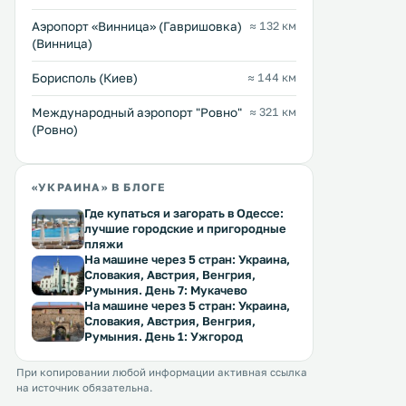
Аэропорт «Винница» (Гавришовка)
≈ 132 км
(Винница)
Борисполь (Киев)
≈ 144 км
Междунарoдный аэропорт "Ровно"
≈ 321 км
(Ровно)
«УКРАИНА» В БЛОГЕ
Где купаться и загорать в Одессе:
лучшие городские и пригородные
пляжи
На машине через 5 стран: Украина,
Словакия, Австрия, Венгрия,
Румыния. День 7: Мукачево
На машине через 5 стран: Украина,
Словакия, Австрия, Венгрия,
Румыния. День 1: Ужгород
При копировании любой информации активная ссылка
на источник обязательна.