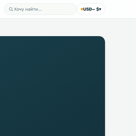
USD
— $
▾