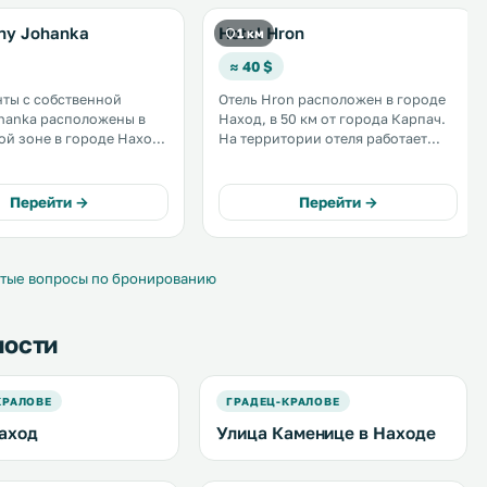
ny Johanka
Hotel Hron
1 км
≈ 40 $
ты с собственной
Отель Hron расположен в городе
hanka расположены в
Наход, в 50 км от города Карпач.
й зоне в городе Наход.
На территории отеля работает
 гостей игровой уголок
ресторан. Номера оснащены
, помещение для
телевизором с плоским экраном.
велосипедов и
В некоторых из них обустроена
Перейти →
Перейти →
я парковка для
гостиная зона. Ряд номеров
ляется
выходит на террасу или балкон. .
 WiFi. .
тые вопросы по бронированию
ности
КРАЛОВЕ
ГРАДЕЦ-КРАЛОВЕ
аход
Улица Каменице в Находе