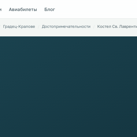
и
Авиабилеты
Блог
Градец-Кралове
Достопримечательности
Костел Св. Лаврент