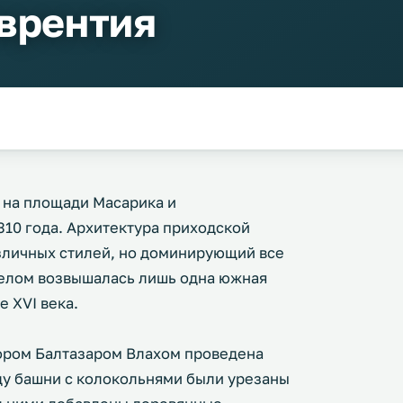
аврентия
я на площади Масарика и
10 года. Архитектура приходской
зличных стилей, но доминирующий все
телом возвышалась лишь одна южная
е XVI века.
ктором Балтазаром Влахом проведена
оду башни с колокольнями были урезаны