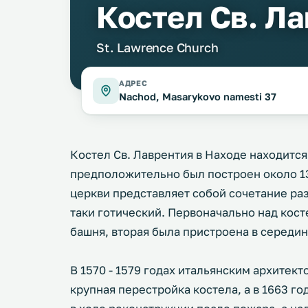
Костел Св. Л
St. Lawrence Church
АДРЕС
Nachod, Masarykovo namesti 37
Костел Св. Лаврентия в Находе находитс
предположительно был построен около 13
церкви представляет собой сочетание ра
таки готический. Первоначально над кос
башня, вторая была пристроена в середин
В 1570 - 1579 годах итальянским архите
крупная перестройка костела, а в 1663 г