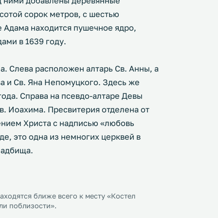
ад ними добавлены деревянные
сотой сорок метров, с шестью
е Адама находится пушечное ядро,
ми в 1639 году.
а. Слева расположен алтарь Св. Анны, а
ва и Св. Яна Непомуцкого. Здесь же
года. Справа на псевдо-алтаре Девы
в. Иоахима. Пресвитерия отделена от
ением Христа с надписью «любовь
де, это одна из немногих церквей в
ладбища.
ходятся ближе всего к месту «Костел
ели поблизости».