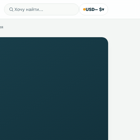
USD
— $
▾
ия