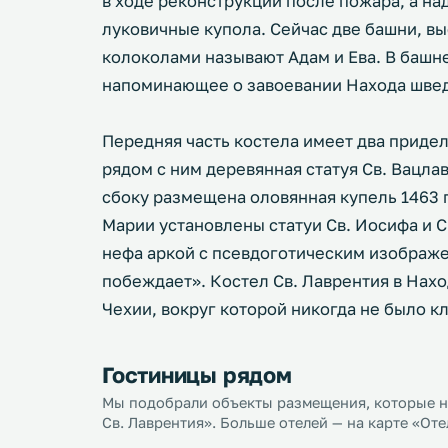
в ходе реконструкции после пожара, а н
луковичные купола. Сейчас две башни, вы
колоколами называют Адам и Ева. В башн
напоминающее о завоевании Находа шведа
Передняя часть костела имеет два придел
рядом с ним деревянная статуя Св. Вацла
сбоку размещена оловянная купель 1463 
Марии установлены статуи Св. Иосифа и С
нефа аркой с псевдоготическим изображ
побеждает». Костел Св. Лаврентия в Нахо
Чехии, вокруг которой никогда не было к
Гостиницы рядом
Мы подобрали объекты размещения, которые на
Св. Лаврентия». Больше отелей — на карте «От