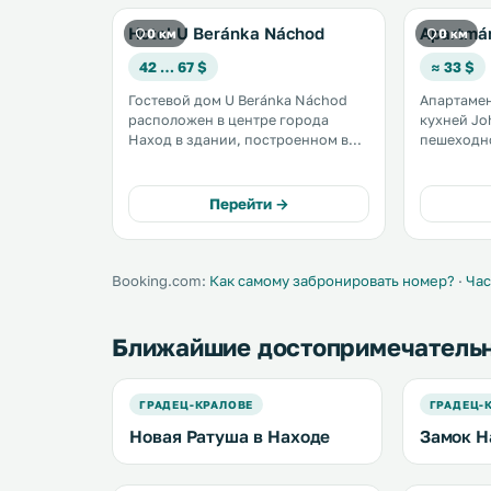
Hotel U Beránka Náchod
Apartmá
0 км
0 км
42 … 67 $
≈ 33 $
Гостевой дом U Beránka Náchod
Апартамен
расположен в центре города
кухней Jo
Наход в здании, построенном в
пешеходно
стиле модерн. В вашем
К услугам
распоряжении номера с ванной
для детей
комнатой, спутниковым
хранения 
Перейти →
телевидением, рабочим столом и
охраняема
гостиной зоной. .
мотоциклов. Предостав
бесплатный
Booking.com:
Как самому забронировать номер?
·
Час
Ближайшие достопримечатель
ГРАДЕЦ-КРАЛОВЕ
ГРАДЕЦ-
Новая Ратуша в Находе
Замок Н