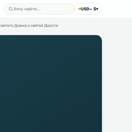
USD
— $
▾
святого Джека и святой Дороти