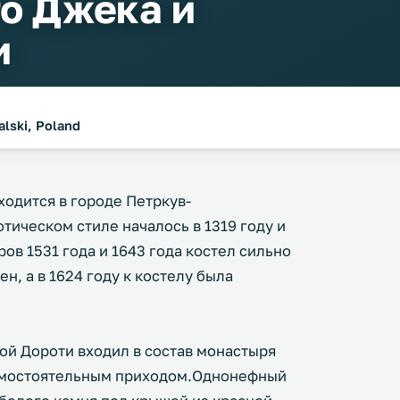
го Джека и
и
alski, Poland
ходится в городе Петркув-
тическом стиле началось в 1319 году и
ов 1531 года и 1643 года костел сильно
н, а в 1624 году к костелу была
той Дороти входил в состав монастыря
 самостоятельным приходом.Однонефный