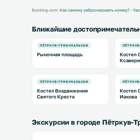
и ванной комнатой с ванной или
круглосут
душем. .
регистрац
Booking.com:
Как самому забронировать номер?
·
Час
Ближайшие достопримечатель
ПЁТРКУВ-ТРИБУНАЛЬСКИ
ПЁТРКУВ
Рыночная площадь
Костел 
Ксавери
ПЁТРКУВ-ТРИБУНАЛЬСКИ
ПЁТРКУВ
Костел Воздвижения
Костел 
Святого Креста
Иакова
Экскурсии в городе Пётркув-Т