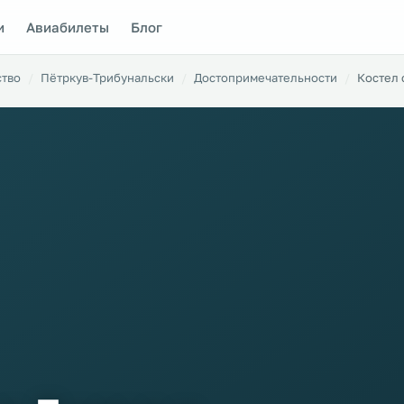
и
Авиабилеты
Блог
ство
Пётркув-Трибунальски
Достопримечательности
Костел 