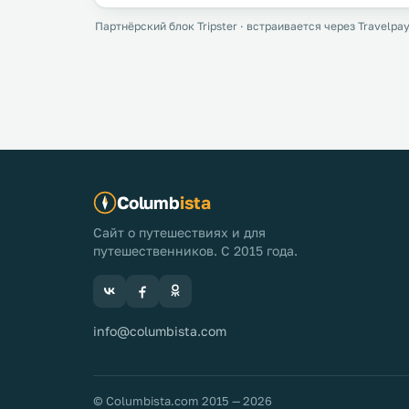
Партнёрский блок Tripster · встраивается через Travelpay
Columb
ista
Сайт о путешествиях и для
путешественников. С 2015 года.
info@columbista.com
© Columbista.com 2015 — 2026