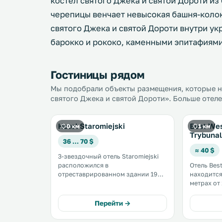
костел святого Джека и святой Дороти из
черепицы венчает невысокая башня-колок
святого Джека и святой Дороти внутри у
барокко и рококо, каменными эпитафиям
Гостиницы рядом
Мы подобрали объекты размещения, которые на
святого Джека и святой Дороти». Больше отеле
Hotel Staromiejski
Best Wes
0 км
1 км
Trybunal
36 … 70 $
≈ 40 $
3-звездочный отель Staromiejski
расположился в
Отель Best
отреставрированном здании 19
находится
века, на Рыночной площади в
метрах от
центре города. Здесь вы можете
автобусно
забронировать элегантно
Пётркув-Т
Перейти →
оформленные номера с
услугам г
бесплатным доступом в Интернет
частная п