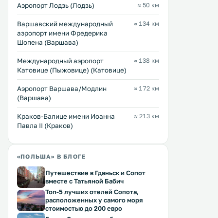
Аэропорт Лодзь (Лодзь)
≈ 50 км
Варшавский международный
≈ 134 км
аэропорт имени Фредерика
Шопена (Варшава)
Международный аэропорт
≈ 138 км
Катовице (Пыжовице) (Катовице)
Аэропорт Варшава/Модлин
≈ 172 км
(Варшава)
Краков-Балице имени Иоанна
≈ 213 км
Павла II (Краков)
«ПОЛЬША» В БЛОГЕ
Путешествие в Гданьск и Сопот
вместе с Татьяной Бабич
Топ-5 лучших отелей Сопота,
расположенных у самого моря
стоимостью до 200 евро