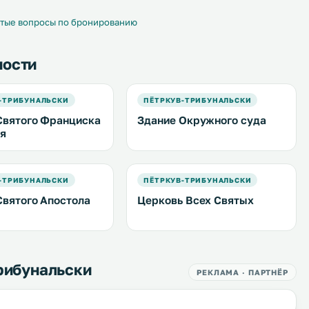
очная стойка
ии. .
тые вопросы по бронированию
ности
-ТРИБУНАЛЬСКИ
ПЁТРКУВ-ТРИБУНАЛЬСКИ
Святого Франциска
Здание Окружного суда
я
-ТРИБУНАЛЬСКИ
ПЁТРКУВ-ТРИБУНАЛЬСКИ
Святого Апостола
Церковь Всех Святых
рибунальски
РЕКЛАМА · ПАРТНЁР