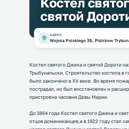
Костел свято
святой Дорот
АДРЕС
Wojska Polskiego 35, Piotrkow Trybun
Костел святого Джека и святой Дороти на
Трыбунальски. Строительство костела в го
было закончено в XV веке. Во время пожар
пострадал, но был восстановлен и расшире
пристроена часовня Девы Марии.
До 1864 года Костел святого Джека и свя
отцов доминиканцев,а в 1922 году стал