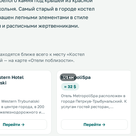
 белого камня под крышей из красной
ольня. Самый старый в городе костел
крашен лепными элементами в стиле
и и расписными жертвенниками.
ходятся ближе всего к месту «Костел
й — на карте «Отели поблизости».
tern Hotel
MetropoliSpa
1 км
ski
≈ 32 $
Отель MetropoliSpa расположен в
 Western Trybunalski
городе Петркув-Трыбунальский. К
 в центре города, в 200
услугам гостей ресторан,
 железнодорожного и
оздоровительный спа-центр и
го вокзалов города
бесплатный WiFi на всей
рыбунальский. К
территории. Все номера
Перейти →
Перейти →
остей бесплатный Wi-Fi,
оснащены кондиционерами. .
арковка и