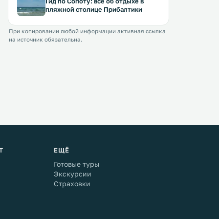
Гид по Сопоту: все об отдыхе в
пляжной столице Прибалтики
При копировании любой информации активная ссылка
на источник обязательна.
Т
ЕЩЁ
Готовые туры
Экскурсии
Страховки