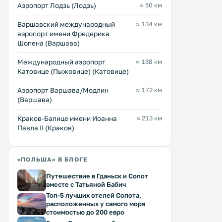
≈ 29 $
Аэропорт Лодзь (Лодзь)
≈ 50 км
51 … 168 $
3-звездочный отель Altam
Варшавский международный
≈ 134 км
Трехзвездочный отель Mercure
находится в тихом районе
аэропорт имени Фредерика
Piotrków Trybunalski Vestil
от Старой рыночной площ
Шопена (Варшава)
находится в 1,5 км от
услугам гостей номера с
железнодорожного вокзала
кондиционером и беспла
Международный аэропорт
≈ 138 км
города Петркув-Трыбунальский. В
Fi, а также солнечная тер
Перейти →
Перейти →
современных номерах есть
Катовице (Пыжовице) (Катовице)
круглосуточная стойка
бесплатный доступ в Интернет. .
регистрации. .
Аэропорт Варшава/Модлин
≈ 172 км
(Варшава)
Краков-Балице имени Иоанна
≈ 213 км
Павла II (Краков)
«ПОЛЬША» В БЛОГЕ
Путешествие в Гданьск и Сопот
вместе с Татьяной Бабич
Топ-5 лучших отелей Сопота,
расположенных у самого моря
стоимостью до 200 евро