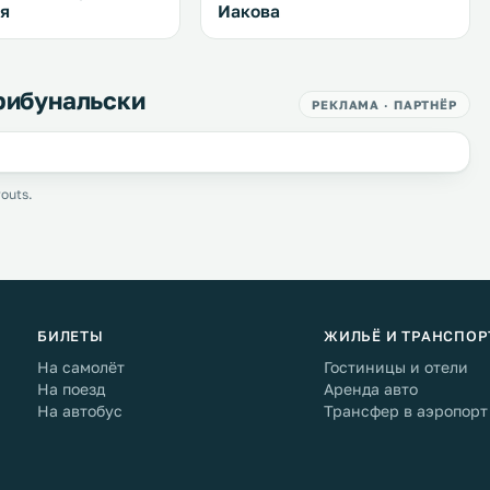
я
Иакова
рибунальски
РЕКЛАМА · ПАРТНЁР
outs.
БИЛЕТЫ
ЖИЛЬЁ И ТРАНСПОР
На самолёт
Гостиницы и отели
На поезд
Аренда авто
На автобус
Трансфер в аэропорт