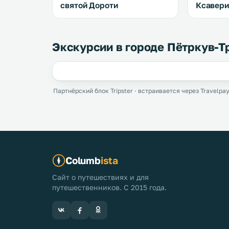
святой Дороти
Ксавери
Экскурсии в городе Пётркув-Т
Партнёрский блок Tripster · встраивается через Travelpay
Columb
ista
Сайт о путешествиях и для
путешественников. С 2015 года.