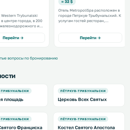
≈ 32 $
Отель MetropoliSpa расположен в
 Western Trybunalski
городе Петркув-Трыбунальский. К
 в центре города, в 200
услугам гостей ресторан,
 железнодорожного и
оздоровительный спа-центр и
го вокзалов города
бесплатный WiFi на всей
рыбунальский. К
территории. Все номера
Перейти →
Перейти →
остей бесплатный Wi-Fi,
оснащены кондиционерами. .
арковка и
очная стойка
ии. .
тые вопросы по бронированию
ности
-ТРИБУНАЛЬСКИ
ПЁТРКУВ-ТРИБУНАЛЬСКИ
я площадь
Церковь Всех Святых
-ТРИБУНАЛЬСКИ
ПЁТРКУВ-ТРИБУНАЛЬСКИ
Святого Франциска
Костел Святого Апостола