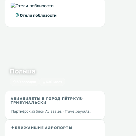
Отели поблизости
Польша
59 городов
630 мест
АВИАБИЛЕТЫ В ГОРОД ПЁТРКУВ-
ТРИБУНАЛЬСКИ
Партнёрский блок Aviasales · Travelpayouts.
БЛИЖАЙШИЕ АЭРОПОРТЫ
Mercure Piotrków Trybunalski
Hotel Altamira
1 км
2 км
Vestil