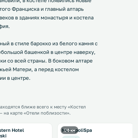
ановили, в костеле появились новые
того Франциска и главный алтарь
 веков в зданиях монастыря и костела
фия.
ый в стиле барокко из белого камня с
ебольшой башенкой в центре наверху,
ки со всей страны. В боковом алтаре
жьей Матери, а перед костелом
ии в центре.
ходятся ближе всего к месту «Костел
— на карте «Отели поблизости».
tern Hotel
MetropoliSpa
0 км
ski