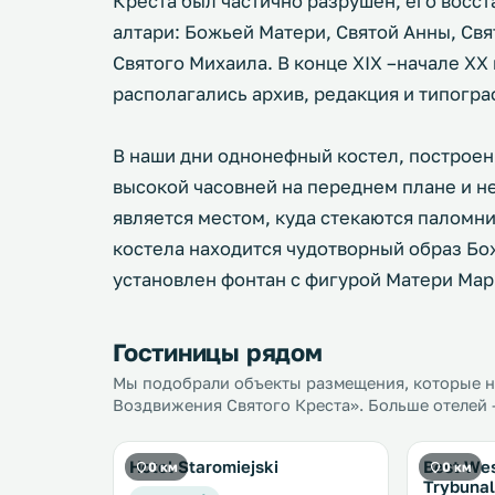
Креста был частично разрушен, его восст
алтари: Божьей Матери, Святой Анны, Свя
Святого Михаила. В конце XIX –начале XX
располагались архив, редакция и типогра
В наши дни однонефный костел, построенн
высокой часовней на переднем плане и н
является местом, куда стекаются паломни
костела находится чудотворный образ Бо
установлен фонтан с фигурой Матери Мар
Гостиницы рядом
Мы подобрали объекты размещения, которые на
Воздвижения Святого Креста». Больше отелей 
Hotel Staromiejski
Best Wes
0 км
0 км
Trybunal