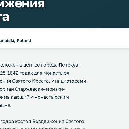
вижения
та
unalski, Poland
оложен в центре города Пётркув-
625-1642 годах для монастыря
ения Святого Креста. Инициаторами
лориан Старжевски–монахи-
 примыкающий к монастырским
ашня.
 годов костел Воздвижения Святого