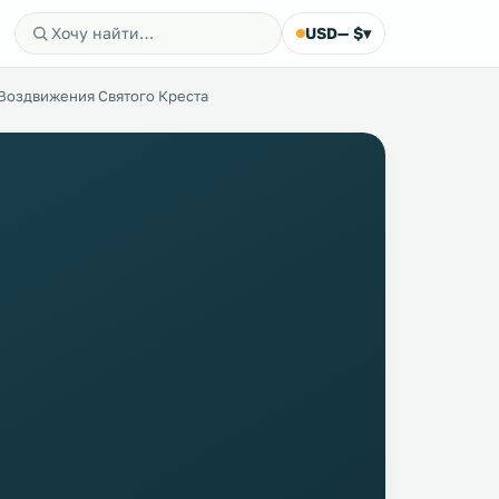
USD
— $
▾
Воздвижения Святого Креста