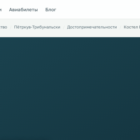
и
Авиабилеты
Блог
ство
Пётркув-Трибунальски
Достопримечательности
Костел 