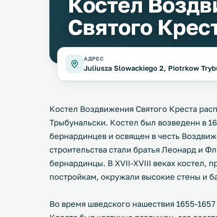
Костел Возд
Святого Крес
АДРЕС
Juliusza Slowackiego 2, Piotrkow Tryb
Костел Воздвижения Святого Креста расп
Трыбунальски. Костел был возведенн в 1
бернардинцев и освящен в честь Воздвиж
строительства стали братья Леонард и Ф
бернардинцы. В XVII-XVIII веках костел,
постройкам, окружали высокие стены и б
Во время шведского нашествия 1655-1657