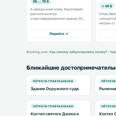
36 … 70 $
≈ 40 $
3-звездочный отель Staromiejski
расположился в
Отель Best
отреставрированном здании 19
находится
века, на Рыночной площади в
метрах от
центре города. Здесь вы можете
автобусно
забронировать элегантно
Пётркув-Т
Перейти →
оформленные номера с
услугам г
бесплатным доступом в Интернет
частная п
и ванной комнатой с ванной или
круглосут
душем. .
регистрац
Booking.com:
Как самому забронировать номер?
·
Час
Ближайшие достопримечатель
ПЁТРКУВ-ТРИБУНАЛЬСКИ
ПЁТРКУВ
Здание Окружного суда
Рыночна
ПЁТРКУВ-ТРИБУНАЛЬСКИ
ПЁТРКУВ
Костел святого Джека и
Костел 