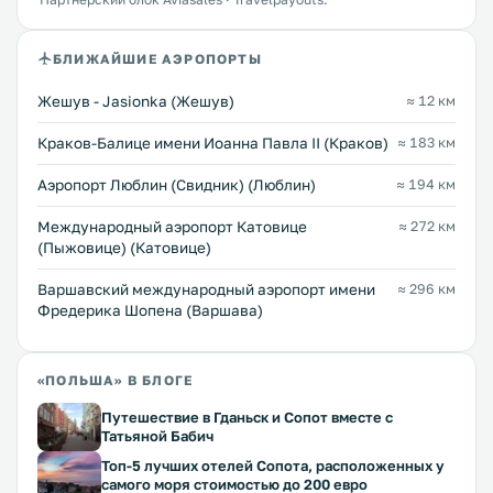
БЛИЖАЙШИЕ АЭРОПОРТЫ
Жешув - Jasionka (Жешув)
≈ 12 км
Краков-Балице имени Иоанна Павла II (Краков)
≈ 183 км
Аэропорт Люблин (Свидник) (Люблин)
≈ 194 км
Международный аэропорт Катовице
≈ 272 км
(Пыжовице) (Катовице)
Варшавский международный аэропорт имени
≈ 296 км
Фредерика Шопена (Варшава)
«ПОЛЬША» В БЛОГЕ
Путешествие в Гданьск и Сопот вместе с
Татьяной Бабич
Топ-5 лучших отелей Сопота, расположенных у
самого моря стоимостью до 200 евро