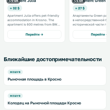
Apartment Julia
Apartament Green
0 км
1 км
≈ 32 $
≈ 27 $
Apartment Julia offers pet-friendly
Апартаменты Green ра
accommodation in Krosno. The
в непосредственной бл
apartment is 600 metres from BWA
исторической части го
Art Gallery. Free WiFi is available
Кросно, в 700 метрах от
throughout the property. .
художественной галере
Перейти →
Перейти →
9 км от музея нефтяной
промышленности. Из окон
открывается вид на горо
Ближайшие достопримечательности
ЖЕШУВ
Рыночная площадь в Кросно
ЖЕШУВ
Колодец на Рыночной площади Кросно