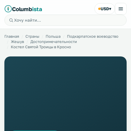
Columb
ista
USD
▾
Главная
Страны
Польша
Подкарпатское воеводство
Жешув
Достопримечательности
Костел Святой Троицы в Кросно