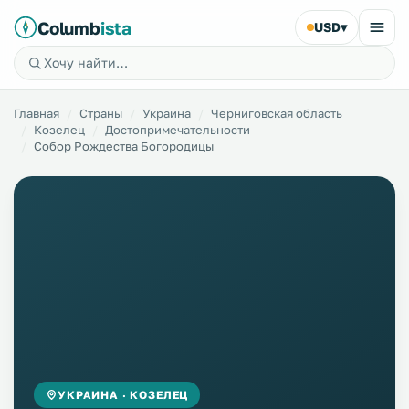
Columb
ista
USD
▾
Главная
Страны
Украина
Черниговская область
Козелец
Достопримечательности
Собор Рождества Богородицы
УКРАИНА · КОЗЕЛЕЦ