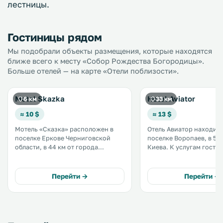
лестницы.
Гостиницы рядом
Мы подобрали объекты размещения, которые находятся
ближе всего к месту «Собор Рождества Богородицы».
Больше отелей — на карте «Отели поблизости».
Motel Skazka
Hotel Aviator
6 км
33 км
≈ 10 $
≈ 13 $
Мотель «Сказка» расположен в
Отель Авиатор находитс
поселке Еркове Черниговской
поселке Воропаев, в 50 
области, в 44 км от города
Киева. К услугам гостей коттеджи
Бровары. К услугам гостей
с собственной кухней, 
принадлежности для барбекю,
сауна, детская игровая
терраса, бар и бесплатная частная
и бесплатный Wi-Fi. Интерьер
Перейти →
Перейти →
парковка на территории. .
коттеджей выполнен в 
тонах. .