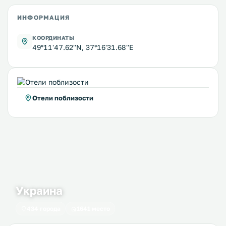
ИНФОРМАЦИЯ
КООРДИНАТЫ
49°11'47.62''N, 37°16'31.68''E
Отели поблизости
Украина
434 города
1641 место