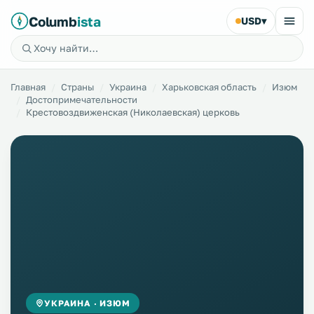
Columb
ista
USD
▾
Главная
Страны
Украина
Харьковская область
Изюм
Достопримечательности
Крестовоздвиженская (Николаевская) церковь
УКРАИНА · ИЗЮМ