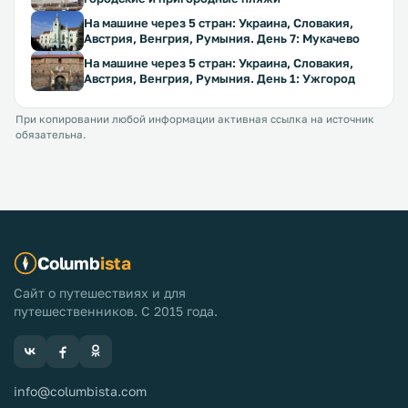
На машине через 5 стран: Украина, Словакия,
Австрия, Венгрия, Румыния. День 7: Мукачево
На машине через 5 стран: Украина, Словакия,
Австрия, Венгрия, Румыния. День 1: Ужгород
При копировании любой информации активная ссылка на источник
обязательна.
Columb
ista
Сайт о путешествиях и для
путешественников. С 2015 года.
info@columbista.com