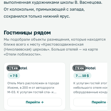
выполненная художниками школы В. Васнецова.
От колокольни, примыкающей с запада,
сохранился только нижний ярус.
Гостиницы рядом
Мы подобрали объекты размещения, которые находятся
ближе всего к месту «Крестовоздвиженская
(Николаевская) церковь». Больше отелей — на карте
«Отели поблизости».
Mars Hotel
Terem Hotel
1 км
1 км
≈ 7 $
7 … 10 $
Отель Mars расположен в городе
К услугам гостей этого
Изюме, в 200 м от автодороги
небольшого отеля номе
М-03. К услугам гостей спа- и
оборудованные кондиц
фитнес-центр, сауна и
ресторан и летняя терраса. 
косметологические услуги за
расположен напротив
Перейти →
Перейти →
дополнительную плату. .
автовокзала города Изю
300 метрах от автостра