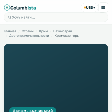
Columb
ista
USD
▾
Главная
Страны
Крым
Бахчисарай
Достопримечательности
Крымские горы
КРЫМ · БАХЧИСАРАЙ