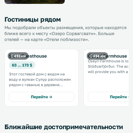
Гостиницы рядом
Мы подобрали объекты размещения, которые находятся
ближе всего к месту «Озеро Сорвагсватн». Больше
отелей — на карте «Отели поблизости».
Saxa Guesthouse
Óseyri Farmhouse
451 км
454 км
Óseyri Farmhouse is loca
63 … 173 $
Stöðvarfjörður. The accommodation
will provide you with a T
Этот гостевой дом с видом на
terrace. There is a full ki
воду и вулкан Сулур расположен
dishwasher and an oven. Featurin
рядом с гаванью в деревне
a shower, private bathro
Стёдварфьордюр. К услугам
comes with a bath. .
гостей современные номера и
Перейти →
Перейти →
бесплатный Wi-Fi. Каждый номер
гостевого дома Saxa располагает
собственной ванной комнатой и
гардеробом. .
Ближайшие достопримечательности