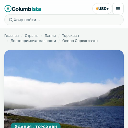
Columb
ista
USD
▾
Главная
Страны
Дания
Торсхавн
Достопримечательности
Озеро Сорвагсватн
ДАНИЯ · ТОРСХАВН