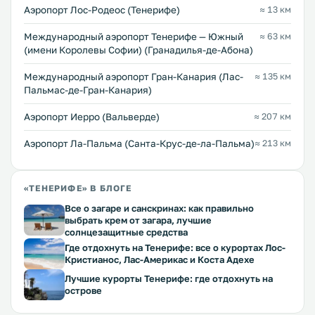
Аэропорт Лос-Родеос (Тенерифе)
≈ 13 км
Международный аэропорт Тенерифе — Южный
≈ 63 км
(имени Королевы Софии) (Гранадилья-де-Абона)
Международный аэропорт Гран-Канария (Лас-
≈ 135 км
Пальмас-де-Гран-Канария)
Аэропорт Иерро (Вальверде)
≈ 207 км
Аэропорт Ла-Пальма (Санта-Крус-де-ла-Пальма)
≈ 213 км
«ТЕНЕРИФЕ» В БЛОГЕ
Все о загаре и санскринах: как правильно
выбрать крем от загара, лучшие
солнцезащитные средства
Где отдохнуть на Тенерифе: все о курортах Лос-
Кристианос, Лас-Америкас и Коста Адехе
Лучшие курорты Тенерифе: где отдохнуть на
острове