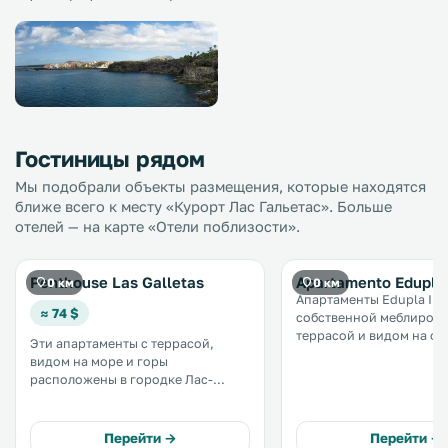
Гостиницы рядом
Мы подобрали объекты размещения, которые находятся
ближе всего к месту «Курорт Лас Гальетас». Больше
отелей — на карте «Отели поблизости».
Penthouse Las Galletas
Apartamento Edupla 
0 км
0 км
Апартаменты Edupla I с
≈ 74 $
собственной меблиров
террасой и видом на ок
Эти апартаменты с террасой,
находятся в 100 метрах 
видом на море и горы
пристани для яхт в горо
расположены в городке Лас-
Гальетас. Эти апартаменты с 1
Гальетас, в 9 км от курорта Плайя-
спальней расположены
де-лас-Америкас. В числе удобств
побережье Тенерифе. .
гостиная зона и мини-кухня с
Перейти →
Перейти →