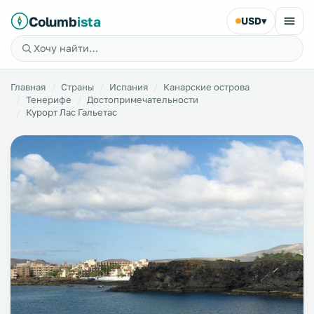
Columb
ista
USD
▾
Главная
Страны
Испания
Канарские острова
Тенерифе
Достопримечательности
Курорт Лас Гальетас