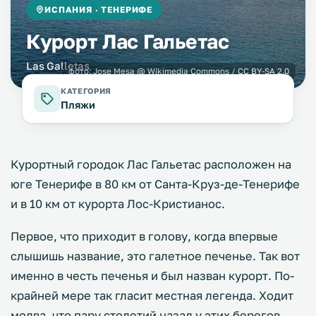
ИСПАНИЯ · ТЕНЕРИФЕ
Курорт Лас Гальетас
Las Galletas
фото:
Jose Mesa
@ Wikimedia Commons /
CC BY-SA 2.0
КАТЕГОРИЯ
Пляжи
Курортный городок Лас Гальетас расположен на
юге Тенерифе в 80 км от Санта-Круз-де-Тенерифе
и в 10 км от курорта Лос-Кристианос.
Первое, что приходит в голову, когда впервые
слышишь название, это галетное печенье. Так вот
именно в честь печенья и был назван курорт. По-
крайней мере так гласит местная легенда. Ходит
молва, что пару столетий назад у этих берегов