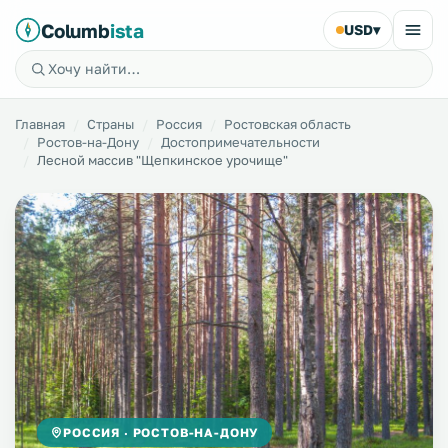
Columb
ista
USD
▾
Главная
Страны
Россия
Ростовская область
Ростов-на-Дону
Достопримечательности
Лесной массив "Щепкинское урочище"
РОССИЯ · РОСТОВ-НА-ДОНУ