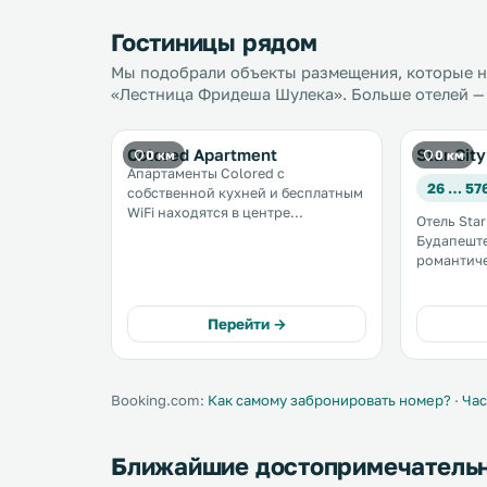
Гостиницы рядом
Мы подобрали объекты размещения, которые на
«Лестница Фридеша Шулека». Больше отелей — 
Colored Apartment
Star City
0 км
0 км
Апартаменты Colored с
26 … 57
собственной кухней и бесплатным
WiFi находятся в центре
Отель Star
Будапешта, в 600 метрах от
Будапеште
железнодорожного вокзала
романтич
Келети и в 1 км от проспекта
парка, ж
Андраши. .
вокзала К
Keleti. В отеле предоставляется
Перейти →
бесплатны
территори
Booking.com:
Как самому забронировать номер?
·
Час
Ближайшие достопримечатель