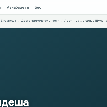
и
Авиабилеты
Блог
Будапешт
Достопримечательности
Лестница Фридеша Шулека
идеша