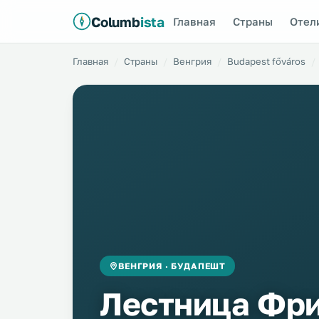
Columb
ista
Главная
Страны
Отел
Главная
Страны
Венгрия
Budapest főváros
ВЕНГРИЯ · БУДАПЕШТ
Лестница Фр