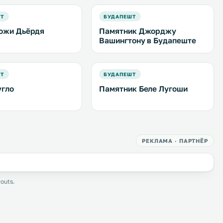
ШТ
БУДАПЕШТ
ожи Дьёрдя
Памятник Джорджу
Вашингтону в Будапеште
ШТ
БУДАПЕШТ
угло
Памятник Беле Лугоши
РЕКЛАМА · ПАРТНЁР
outs.