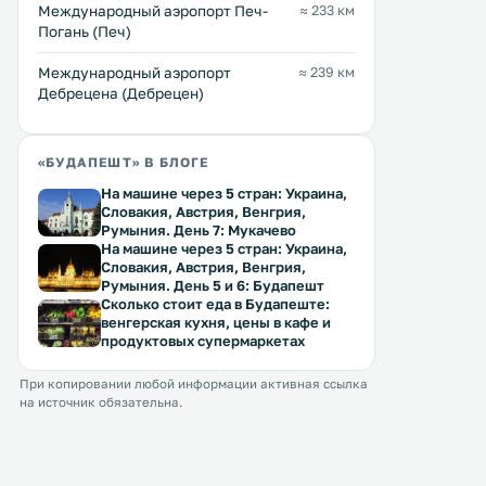
Международный аэропорт Печ-
≈ 233 км
Погань (Печ)
Международный аэропорт
≈ 239 км
Дебрецена (Дебрецен)
«БУДАПЕШТ» В БЛОГЕ
На машине через 5 стран: Украина,
Словакия, Австрия, Венгрия,
Румыния. День 7: Мукачево
На машине через 5 стран: Украина,
Словакия, Австрия, Венгрия,
Румыния. День 5 и 6: Будапешт
Сколько стоит еда в Будапеште:
венгерская кухня, цены в кафе и
продуктовых супермаркетах
При копировании любой информации активная ссылка
на источник обязательна.