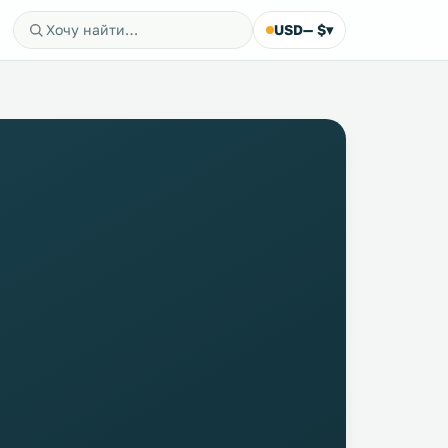
USD
— $
▾