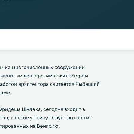
им из многочисленных сооружений
аменитым венгерским архитектором
ботой архитектора считается Рыбацкий
олме.
Фридеша Шулека, сегодня входит в
ов, а потому присутствует во многих
нтированных на Венгрию.