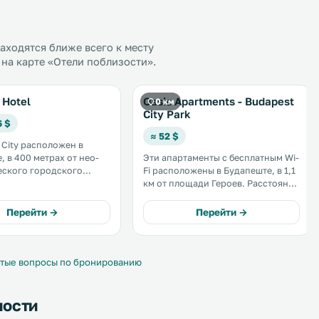
ходятся ближе всего к месту
на карте «Отели поблизости».
 Hotel
Oasis Apartments - Budapest
0 км
City Park
6 $
≈ 52 $
 City расположен в
, в 400 метрах от нео-
Эти апартаменты с бесплатным Wi-
еского городского
Fi расположены в Будапеште, в 1,1
елезнодорожного
км от площади Героев. Расстояние
елети и станции метро
до Государственного оперного
театра составляет 1,7 км. .
Перейти →
Перейти →
й Wi-Fi на всей
и. .
тые вопросы по бронированию
ности