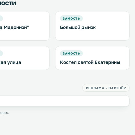
ности
Ь
ЗАМОСТЬ
д Мадонной"
Большой рынок
Ь
ЗАМОСТЬ
ая улица
Костел святой Екатерины
РЕКЛАМА · ПАРТНЁР
outs.