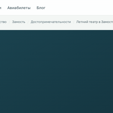
и
Авиабилеты
Блог
ство
Замость
Достопримечательности
Летний театр в Замост