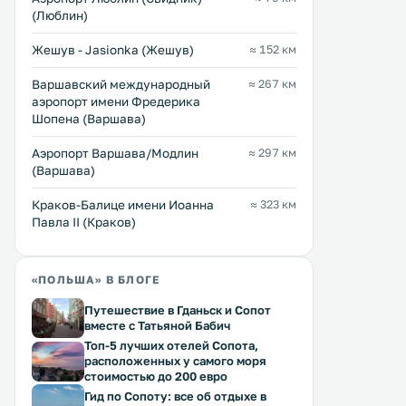
(Люблин)
Жешув - Jasionka (Жешув)
≈ 152 км
Варшавский международный
≈ 267 км
аэропорт имени Фредерика
Шопена (Варшава)
Аэропорт Варшава/Модлин
≈ 297 км
(Варшава)
Краков-Балице имени Иоанна
≈ 323 км
Павла II (Краков)
«ПОЛЬША» В БЛОГЕ
Путешествие в Гданьск и Сопот
вместе с Татьяной Бабич
Топ-5 лучших отелей Сопота,
расположенных у самого моря
стоимостью до 200 евро
Гид по Сопоту: все об отдыхе в