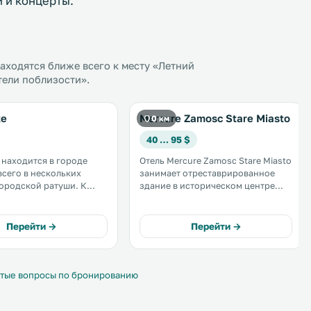
 и концерты.
ходятся ближе всего к месту «Летний
тели поблизости».
te
Mercure Zamosc Stare Miasto
0 км
40 … 95 $
e находится в городе
Отель Mercure Zamosc Stare Miasto
всего в нескольких
занимает отреставрированное
ородской ратуши. К
здание в историческом центре
остей ресторан, бар и
города Замосць, рядом с ратушей.
 Wi-Fi во всех зонах. На
Присущая отелю атмосфера шарма
и обустроена
подчеркивается традиционным
Перейти →
Перейти →
я частная парковка. .
гостеприимством и уровнем
профессионализма сотрудников. .
тые вопросы по бронированию