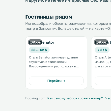
и другие, не менее интересные фестивали
Гостиницы рядом
Мы подобрали объекты размещения, которые на
театр в Замости». Больше отелей — на карте «О
Hotel Senator
Hotel Ar
0 км
0 км
33 … 62 $
≈ 37 $
Отель Senator занимает здание
Отель Art
таунхауса в стиле эпохи
Замосць, 
Возрождения и расположен в
шагах от г
исторической части города
услугам г
Замосць, которая входит в список
бесплатный
объектов Всемирного наследия
территори
Перейти →
ЮНЕСКО. .
бесплатна
Booking.com:
Как самому забронировать номер?
·
Час