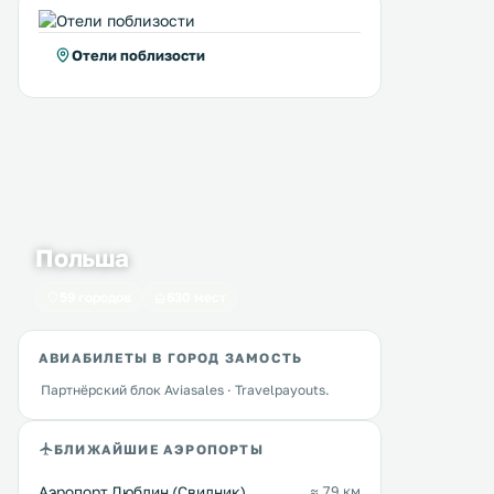
Отели поблизости
Morandówka
Corner Pub
0 км
0 км
≈ 35 $
≈ 27 $
Польша
Гостевой дом Morandówka
Комплекс апартаментов C
расположен в городе Замосць, в
Pub находится в городе 
100 метрах от ратуши Замосць. К
в 100 м от Старого города. Гос
59 городов
630 мест
услугам гостей бесплатный Wi-Fi
могут привезти с собой 
на всей территории. При гостевом
животных. В числе удобств
доме работает бар. .
бесплатный Wi-Fi. Собственная
АВИАБИЛЕТЫ В ГОРОД ЗАМОСТЬ
Перейти →
Перейти →
ванная комната с ванной
Партнёрский блок Aviasales · Travelpayouts.
душем укомплектована
полотенцами. .
БЛИЖАЙШИЕ АЭРОПОРТЫ
Аэропорт Люблин (Свидник)
≈ 79 км