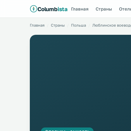
Columb
ista
Главная
Страны
Отел
Главная
Страны
Польша
Люблинское воевод