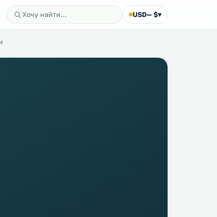
USD
— $
▾
и