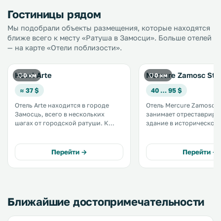
Гостиницы рядом
Мы подобрали объекты размещения, которые находятся
ближе всего к месту «Ратуша в Замосци». Больше отелей
— на карте «Отели поблизости».
Hotel Arte
Mercure Zamosc Sta
0 км
0 км
≈ 37 $
40 … 95 $
Отель Arte находится в городе
Отель Mercure Zamosc S
Замосць, всего в нескольких
занимает отреставриро
шагах от городской ратуши. К
здание в историческом
услугам гостей ресторан, бар и
города Замосць, рядом 
бесплатный Wi-Fi во всех зонах. На
Присущая отелю атмос
территории обустроена
подчеркивается тради
Перейти →
Перейти →
бесплатная частная парковка. .
гостеприимством и уро
профессионализма сотр
Ближайшие достопримечательности