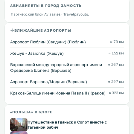
АВИАБИЛЕТЫ В ГОРОД ЗАМОСТЬ
Партнёрский блок Aviasales · Travelpayouts.
БЛИЖАЙШИЕ АЭРОПОРТЫ
Аэропорт Люблин (Свидник) (Люблин)
≈ 79 км
Жешув - Jasionka (Жешув)
≈ 152 км
Варшавский международный аэропорт имени
≈ 267 км
Фредерика Шопена (Варшава)
Аэропорт Варшава/Модлин (Варшава)
≈ 297 км
Краков-Балице имени Иоанна Павла II (Краков)
≈ 323 км
«ПОЛЬША» В БЛОГЕ
Путешествие в Гданьск и Сопот вместе с
Татьяной Бабич