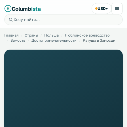
Columb
ista
USD
▾
Главная
Страны
Польша
Люблинское воеводство
Замость
Достопримечательности
Ратуша в Замосци