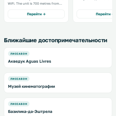
WiFi. The unit is 700 metres from
площади Маркиза де По
Amoreiras. There is a seating area
станции метро. В этом отеле с
and a kitchen. Towels and bed linen
современным фасадом 
Перейти →
Перейти →
are offered in this apartment.
круглосуточная стойка
Liberty Avenue is 1. .
регистрации. .
Ближайшие достопримечательности
ЛИССАБОН
Акведук Aguas Livres
ЛИССАБОН
Музей кинематографии
ЛИССАБОН
Базилика-да-Эштрела