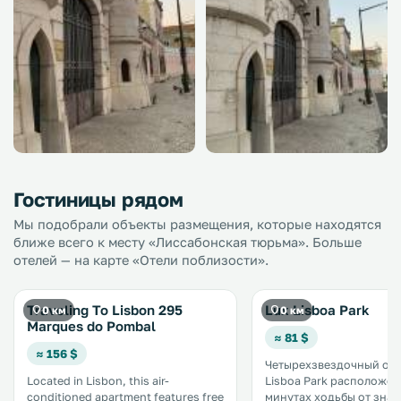
Гостиницы рядом
Мы подобрали объекты размещения, которые находятся
ближе всего к месту «Лиссабонская тюрьма». Больше
отелей — на карте «Отели поблизости».
Traveling To Lisbon 295
Lux Lisboa Park
0 км
0 км
Marques do Pombal
≈ 81 $
≈ 156 $
Четырехзвездочный оте
Located in Lisbon, this air-
Lisboa Park расположен 
conditioned apartment features free
минутах ходьбы от зна