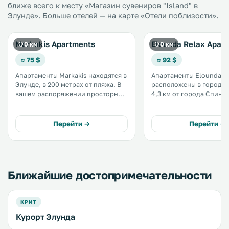
ближе всего к месту «Магазин сувениров "Island" в
Элунде». Больше отелей — на карте «Отели поблизости».
Markakis Apartments
Elounda Relax Apar
0 км
0 км
≈ 75 $
≈ 92 $
Апартаменты Markakis находятся в
Апартаменты Elounda R
Элунде, в 200 метрах от пляжа. В
расположены в городе 
вашем распоряжении просторные
4,3 км от города Спинало
апартаменты с большим балконом,
услугам гостей терраса 
с которого открывается вид на
и бесплатный Wi-Fi. В числе
залив Элунда и остров
удобств апартаментов
Перейти →
Перейти →
Спиналонга. .
кондиционер и гостиная
Ближайшие достопримечательности
КРИТ
Курорт Элунда