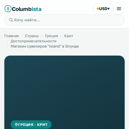
Columb
ista
USD
▾
Главная
Страны
Греция
Крит
Достопримечательности
Магазин сувениров "Island" в Элунде
ГРЕЦИЯ · КРИТ