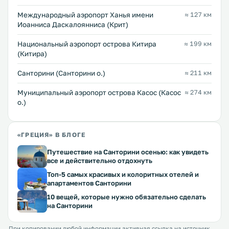
Международный аэропорт Ханья имени
≈ 127 км
Иоанниса Даскалоянниса (Крит)
Национальный аэропорт острова Китира
≈ 199 км
(Китира)
Санторини (Санторини о.)
≈ 211 км
Муниципальный аэропорт острова Касос (Касос
≈ 274 км
о.)
«ГРЕЦИЯ» В БЛОГЕ
Путешествие на Санторини осенью: как увидеть
все и действительно отдохнуть
Топ-5 самых красивых и колоритных отелей и
апартаментов Санторини
10 вещей, которые нужно обязательно сделать
на Санторини
При копировании любой информации активная ссылка на источник