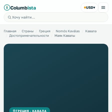
Columb
ista
USD
▾
Главная
Страны
Греция
Nomós Kaválas
Кавала
Достопримечательности
Маяк Кавалы
ГРЕЦИЯ · КАВАЛА