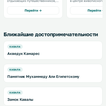
отдыхающих путешественников,
в центре живописного 
расположен в центре Кавалы,
Кавала. К услугам гостей
прямо напротив
солнечная терраса и бе
Перейти →
Перейти →
Археологического музея и в 150
WiFi на всей территори
метрах от здания мэрии. .
комплекса. .
Ближайшие достопримечательности
КАВАЛА
Акведук Камарес
КАВАЛА
Памятник Мухаммеду Али Египетскому
КАВАЛА
Замок Кавалы