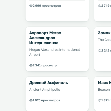
2 999 просмотров
2 749
Аэропорт Мегас
Замок
Александрос
The Cas
Интернешинал
Megas Alexandros International
2 242
Airport
2 341 просмотр
Древний Амфиполь
Маяк 
Ancient Amphipolis
Beacon
1 925 просмотров
1 871