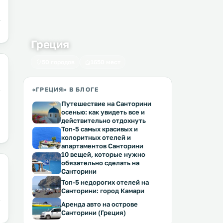
Греция
50 городов
1650 мест
«ГРЕЦИЯ» В БЛОГЕ
Путешествие на Санторини
осенью: как увидеть все и
действительно отдохнуть
Топ-5 самых красивых и
колоритных отелей и
апартаментов Санторини
10 вещей, которые нужно
обязательно сделать на
Санторини
Топ-5 недорогих отелей на
Санторини: город Камари
Аренда авто на острове
Санторини (Греция)