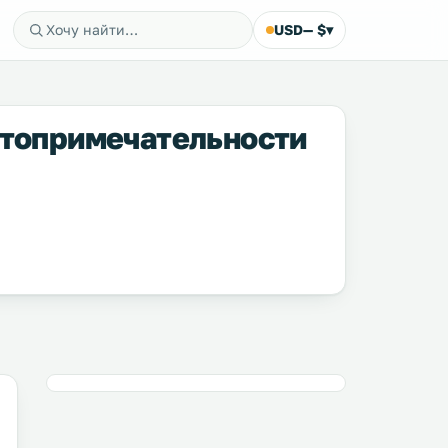
USD
— $
▾
стопримечательности