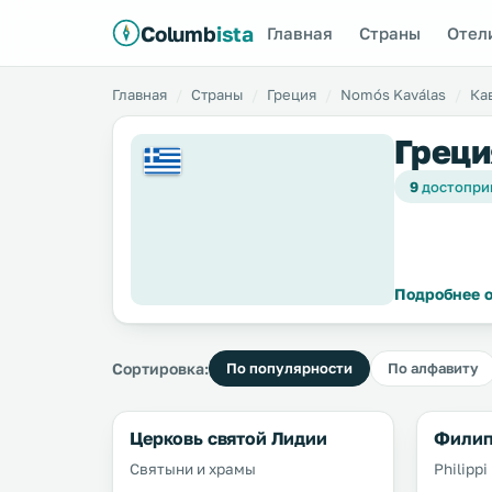
Columb
ista
Главная
Страны
Отел
Главная
Страны
Греция
Nomós Kaválas
Ка
Греци
9
достопри
Подробнее о
Сортировка:
По популярности
По алфавиту
Церковь святой Лидии
Фили
Святыни и храмы
Philippi