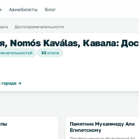
и
Авиабилеты
Блог
вала
Достопримечательности
я, Nomós Kaválas, Кавала: До
мечательностей
33
отеля
 городе →
ппы
Памятник Мухаммеду Али
Египетскому
The Monument to Muhammad Ali