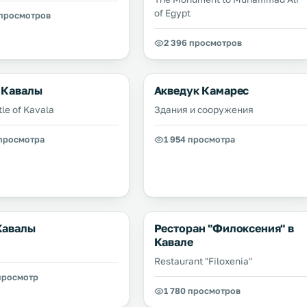
of Egypt
 просмотров
2 396 просмотров
 Кавалы
Акведук Камарес
tle of Kavala
Здания и сооружения
 просмотра
1 954 просмотра
Кавалы
Ресторан "Филоксения" в
Кавале
Restaurant "Filoxenia"
 просмотр
1 780 просмотров